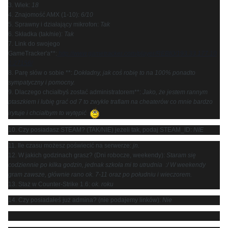
3. Wiek:
18
4. Znajomość AMX (1-10):
6/10
5. Sprawny i działający mikrofon:
Tak
6. Składka (tak/nie):
Tak
7. Link do swojego
GameTracker'a**:
http://www.gametracker.com/player/REBIO/193.33.177.10
1:27156/
8. Parę słów o sobie **:
Dokładny, jak coś robię to na 100% ponadto
sympatyczny i pomocny.
9. Dlaczego chciałbyś zostać administratorem**:
Jako, że jestem rannym
ptaszkiem i lubię grać od 7 to zwykle trafiam na cheaterów co mnie bardzo
irytuje i chciałbym to wytępić
10. Czy posiadasz STEAM? (TAK/NIE) jeżeli tak, podaj STEAM_ID:
NIE
11. Ile czasu możesz poświecić na serwerze:
jn.
12. W jakich godzinach grasz? (Dni robocze, weekendy):
Staram się
codziennie po kilka godzin, jednak szkoła mi to utrudnia :/ W weekendy
gram zawsze, głównie rano ok. 7-11 oraz po południu i wieczorem.
13. Staż w Counter-Strike 1.6:
ok. roku
14. Czy posiadałeś już admina? (nie podajemy linków):
Nie