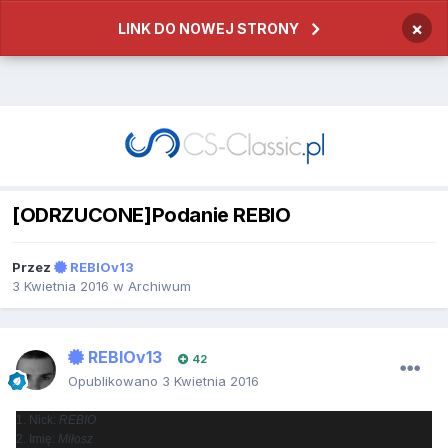
×
LINK DO NOWEJ STRONY
[ODRZUCONE]Podanie REBIO
Przez
REBIOv13
3 Kwietnia 2016
w
Archiwum
REBIOv13
42
Opublikowano
3 Kwietnia 2016
1. Nick:
REBIO
2. Imię:
Miłosz