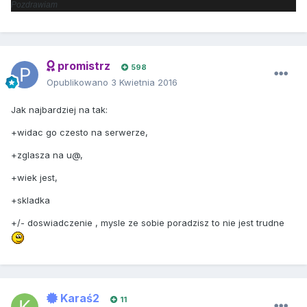
Pozdrawiam
promistrz
598
Opublikowano
3 Kwietnia 2016
Jak najbardziej na tak:
+widac go czesto na serwerze,
+zglasza na u@,
+wiek jest,
+skladka
+/- doswiadczenie , mysle ze sobie poradzisz to nie jest trudne
Karaś2
11