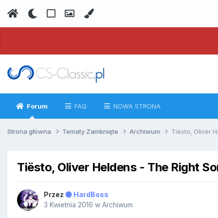
Forum
FAQ
NOWA STRONA
Strona główna
Tematy Zamknięte
Archiwum
Tiësto, Oliver 
Tiësto, Oliver Heldens - The Right S
Przez
HardBoss
3 Kwietnia 2016
w
Archiwum