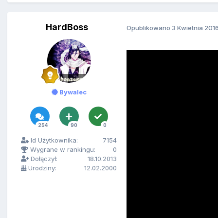
HardBoss
Opublikowano
3 Kwietnia 201
Bywalec
254
90
0
Id Użytkownika:
7154
Wygrane w rankingu:
0
Dołączył:
18.10.2013
Urodziny:
12.02.2000