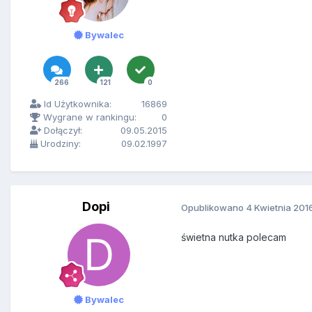
Bywalec
266
121
0
Id Użytkownika:
16869
Wygrane w rankingu:
0
Dołączył:
09.05.2015
Urodziny:
09.02.1997
Dopi
Opublikowano
4 Kwietnia 201
świetna nutka polecam
Bywalec