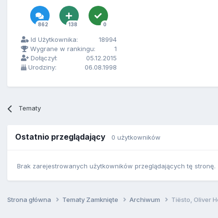
862
138
0
Id Użytkownika:
18994
Wygrane w rankingu:
1
Dołączył:
05.12.2015
Urodziny:
06.08.1998
Tematy
Ostatnio przeglądający
0 użytkowników
Brak zarejestrowanych użytkowników przeglądających tę stronę.
Strona główna
Tematy Zamknięte
Archiwum
Tiësto, Oliver 