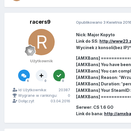
racers9
Opublikowano
3 Kwietnia 201
Nick: Major Kopyto
Link do SS:
http://www23.z
Wycinek z konsoli(bez IP)*
[AMXBans] ===========
Użytkownik
[AMXBans] You have been 
[AMXBans] You can compla
[AMXBans] Reason: 'Wrzu
6
0
0
[AMXBans] Duration: 'per
Id Użytkownika:
20387
[AMXBans] Your SteamID:
Wygrane w rankingu:
0
[AMXBans] ===========
Dołączył:
03.04.2016
Serwer: CS 1.6 GO
Link do bana:
http://amxba