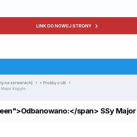
LINK DO NOWEJ STRONY
ny na serwerach]
+ Prośby o UB
Major Kopyto
green">Odbanowano:</span> SSy Major