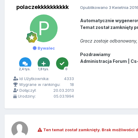
polaczekkkkkkkkkk
Opublikowano
3 Kwietnia 201
Automatycznie wygenero
Temat został zamknięty p
Gracz zostaje odbanowany, 
Bywalec
Pozdrawiamy
Administracja Forum | Cs
2,4 tys.
1,8 tys.
0
Id Użytkownika:
4333
Wygrane w rankingu:
18
Dołączył:
20.03.2013
Urodziny:
05.03.1994
Ten temat został zamknięty. Brak możliwości 