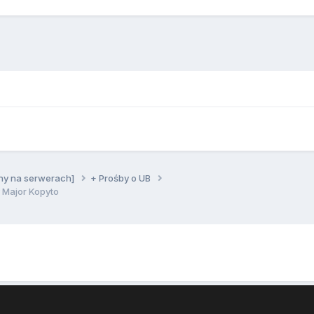
ny na serwerach]
+ Prośby o UB
Major Kopyto