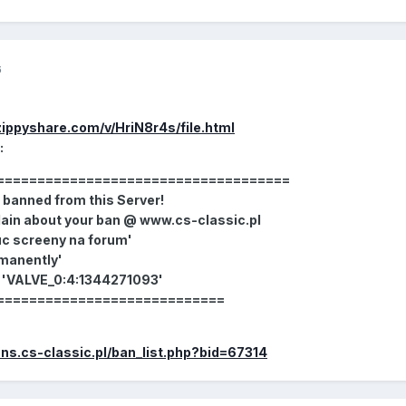
6
ippyshare.com/v/HriN8r4s/file.html
:
====================================
banned from this Server!
in about your ban @ www.cs-classic.pl
c screeny na forum'
manently'
 'VALVE_0:4:1344271093'
============================
ns.cs-classic.pl/ban_list.php?bid=67314