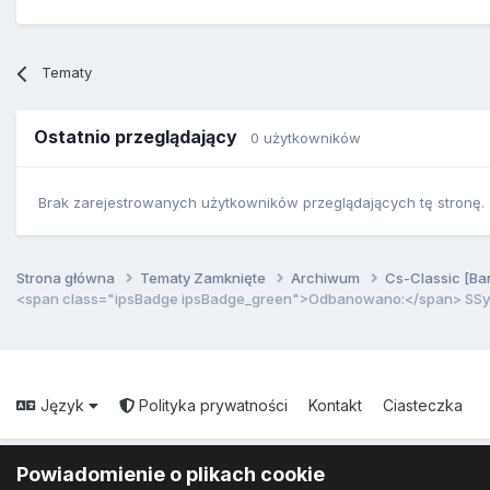
Tematy
Ostatnio przeglądający
0 użytkowników
Brak zarejestrowanych użytkowników przeglądających tę stronę.
Strona główna
Tematy Zamknięte
Archiwum
Cs-Classic [Ba
<span class="ipsBadge ipsBadge_green">Odbanowano:</span> SSy 
Język
Polityka prywatności
Kontakt
Ciasteczka
Powiadomienie o plikach cookie