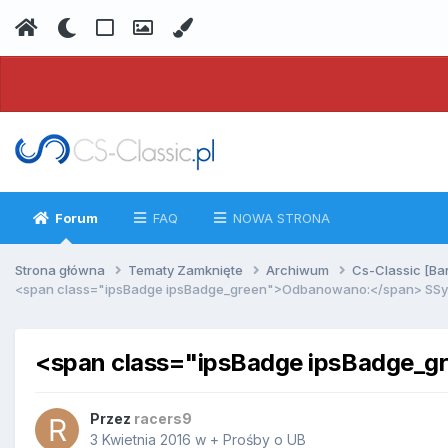
Forum
FAQ
NOWA STRONA
Strona główna
Tematy Zamknięte
Archiwum
Cs-Classic [Ba
<span class="ipsBadge ipsBadge_green">Odbanowano:</span> SSy 
<span class="ipsBadge ipsBadge_
Przez
racers9
3 Kwietnia 2016
w
+ Prośby o UB