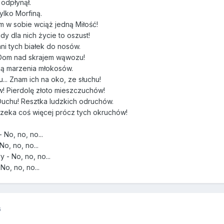
 odpłynął.
ylko Morfiną.
m w sobie wciąż jedną Miłość!
dy dla nich życie to oszust!
ni tych białek do nosów.
 Dom nad skrajem wąwozu!
yją marzenia młokosów.
... Znam ich na oko, ze słuchu!
w! Pierdolę złoto mieszczuchów!
Duchu! Resztka ludzkich odruchów.
czeka coś więcej prócz tych okruchów!
 No, no, no...
o, no, no...
 - No, no, no...
No, no, no...
6