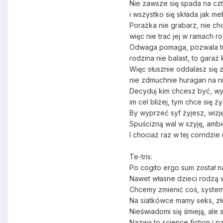
Nie zawsze się spada na czt
i wszystko się składa jak meb
Porażka nie grabarz, nie ch
więc nie trać jej w ramach roz
Odwaga pomaga, pozwala t
rodzina nie balast, to garaż 
Więc słusznie oddalasz się z
nie zdmuchnie huragan na nie
Decyduj kim chcesz być, w
im cel bliżej, tym chce się ży
By wyprzeć syf żyjesz, wizj
Spuścizną wal w szyję, ambic
I chociaż raz w tej corridzie
Te-tris:
Po cogito ergo sum został na
Nawet własne dzieci rodzą 
Chcemy zmienić coś, system 
Na siatkówce mamy seks, zł
Nieświadomi się śmieją, ale
Nazwą to science fiction i p