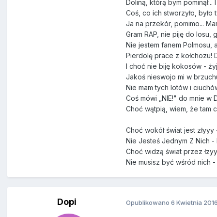
Doliną, którą bym pominął... I
Coś, co ich stworzyło, było t
Ja na przekór, pomimo... Ma
Gram RAP, nie piję do losu, g
Nie jestem fanem Polmosu, a
Pierdolę prace z kołchozu!
I choć nie biję kokosów - ż
Jakoś nieswojo mi w brzuchu
Nie mam tych lotów i ciuchó
Coś mówi „NIE!" do mnie w 
Choć wątpią, wiem, że tam 
Choć wokół świat jest złyyy -
Nie Jesteś Jednym Z Nich - N
Choć widzą świat przez łzyyy
Nie musisz być wśród nich - 
Dopi
Opublikowano
6 Kwietnia 201