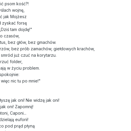
cić psom kość?!
ślach wojnę,
jść jak Mojżesz
d zyskać forsę
„Dziś tam dojdę!"
do czasów,
atus, bez głów, bez gmachów.
arzów, bez prób zamachów, giełdowych krachów,
 smród już czuć na korytarzu.
rzuć folder,
ją w życiu problem.
spokojnie:
więc nic tu po mnie!"
słyszę jak oni! Nie widzę jak oni!
jak oni! Zapomnij!
oni, Caponi...
zielają euforii!
, co pod prąd płyną