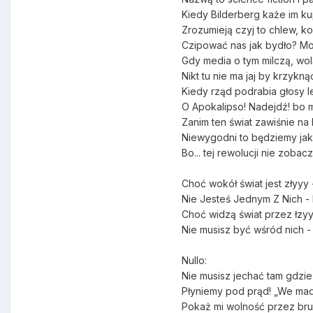
Kiedy Bilderberg każe im kupi
Zrozumieją czyj to chlew, k
Czipować nas jak bydło? M
Gdy media o tym milczą, wolą
Nikt tu nie ma jaj by krzykn
Kiedy rząd podrabia głosy le
O Apokalipso! Nadejdź! bo m
Zanim ten świat zawiśnie na 
Niewygodni to będziemy jak
Bo... tej rewolucji nie zoba
Choć wokół świat jest złyyy -
Nie Jesteś Jednym Z Nich - N
Choć widzą świat przez łzyyy
Nie musisz być wśród nich - 
Nullo:
Nie musisz jechać tam gdzie 
Płyniemy pod prąd! „We mad
Pokaż mi wolność przez br