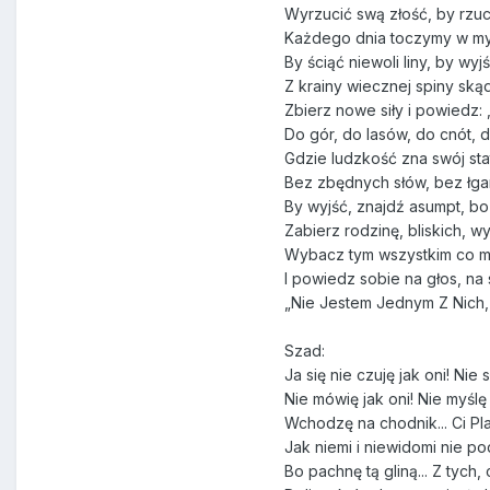
Wyrzucić swą złość, by rzu
Każdego dnia toczymy w my
By ściąć niewoli liny, by wy
Z krainy wiecznej spiny ską
Zbierz nowe siły i powiedz: 
Do gór, do lasów, do cnót, 
Gdzie ludzkość zna swój st
Bez zbędnych słów, bez łg
By wyjść, znajdź asumpt, bo
Zabierz rodzinę, bliskich, wy
Wybacz tym wszystkim co ma
I powiedz sobie na głos, na 
„Nie Jestem Jednym Z Nich, 
Szad:
Ja się nie czuję jak oni! Nie 
Nie mówię jak oni! Nie myślę 
Wchodzę na chodnik... Ci Plat
Jak niemi i niewidomi nie pod
Bo pachnę tą gliną... Z tych