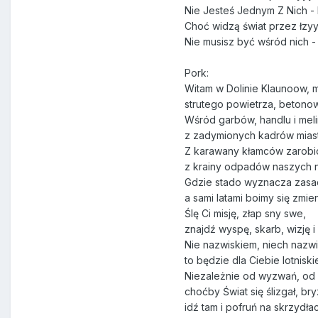
Nie Jesteś Jednym Z Nich - N
Choć widzą świat przez łzyyy
Nie musisz być wśród nich - 
Pork:
Witam w Dolinie Klaunoow, m
strutego powietrza, betonow
Wśród garbów, handlu i mel
z zadymionych kadrów miast
Z karawany kłamców zarobio
z krainy odpadów naszych n
Gdzie stado wyznacza zasa
a sami latami boimy się zmien
Ślę Ci misję, złap sny swe,
znajdź wyspę, skarb, wizję i 
Nie nazwiskiem, niech nazw
to będzie dla Ciebie lotniski
Niezależnie od wyzwań, od
choćby Świat się ślizgał, bry
idź tam i pofruń na skrzydła