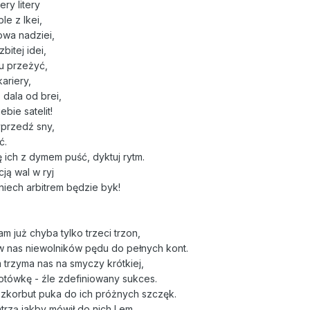
ery litery
le z Ikei,
owa nadziei,
bitej idei,
u przeżyć,
kariery,
 dala od brei,
bie satelit!
yprzedź sny,
ć.
ę ich z dymem puść, dyktuj rytm.
ją wal w ryj
 niech arbitrem będzie byk!
m już chyba tylko trzeci trzon,
w nas niewolników pędu do pełnych kont.
trzyma nas na smyczy krótkiej,
otówkę - źle zdefiniowany sukces.
 szkorbut puka do ich próżnych szczęk.
atrzą jakby mówił do nich Lem,