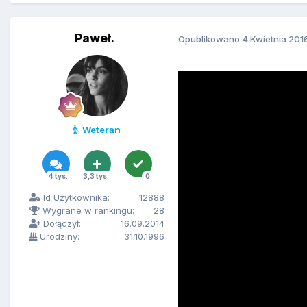
Paweł.
Opublikowano
4 Kwietnia 201
Weteran
4 tys.
3,3 tys.
0
Id Użytkownika:
12888
Wygrane w rankingu:
28
Dołączył:
16.09.2014
Urodziny:
31.10.1996