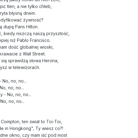
ć tlen, a nie tylko chleb,
oryta błysną dnem.
odyfikować żywność?
 dupę Paris Hilton.
ąć, kiedy niszczą naszą przyszłość,
piej niż Pablo Francisco.
am dość globalnej wioski,
krawacie z Wall Street.
 się sprawdzą słowa Herona,
czysz w telewizorach.
 No, no, no...
o, no, no...
 - No, no, no...
No, no, no...
Compton, ten świat to Toi-Toi,
e in Hongkong", Ty wiesz co?!
udne okno, czy mam iść pod most