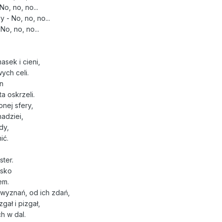
o, no, no...
 - No, no, no...
No, no, no...
asek i cieni,
ych celi.
in
a oskrzeli.
nej sfery,
adziei,
dy,
ić.
ster.
isko
em.
 wyznań, od ich zdań,
zgał i pizgał,
ch w dal.