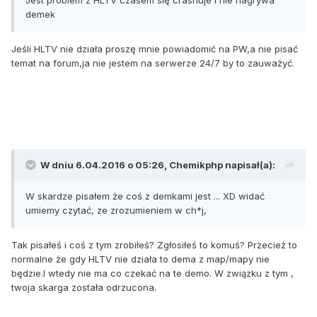
Jest problem z HLTV czasem się crashuje i nie nagrywa
demek
Jeśli HLTV nie działa proszę mnie powiadomić na PW,a nie pisać
temat na forum,ja nie jestem na serwerze 24/7 by to zauważyć.
W dniu 6.04.2016 o 05:26, Chemikphp napisał(a):
W skardze pisałem że coś z demkami jest ... XD widać
umiemy czytać, ze zrozumieniem w ch*j,
Tak pisałeś i coś z tym zrobiłeś? Zgłosiłeś to komuś? Przecież to
normalne że gdy HLTV nie działa to dema z map/mapy nie
będzie.I wtedy nie ma co czekać na te demo. W związku z tym ,
twoja skarga została odrzucona.