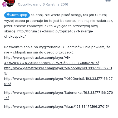
Opublikowano
6 Kwietnia 2016
słuchaj, nie warto pisać skargi, tak jak Ci tutaj
@Chemikphp
wyżej osoba proponuje bo to jest bezsensu, nic nią nie wskórasz,
jeżeli chcesz zobaczyć jak to wygląda to przeczytaj ową
skargę:
http://forum.cs-classic.pl/topic/46271-skarga-
chokospoko/
Pozwoliłem sobie na wygrzebanie GT adminów i nie powiem, że
nie - chłopak ma się do czego przyczepić:
http://www.gametracker.com/player/AK-
47%20%7C%20HeadShot%20%7C/193.33.177.166:27015/
http://www.gametracker.com/player/Malborek/193.33.177.166:2701
5/
http://www.gametracker.com/player/%60GeniuS/193.33.177.166:27
015/
http://www.gametracker.com/player/Sutenerka./193.33.177.166:270
15/
http://www.gametracker.com/player/Maus/193.33.177.166:27015/
_____________________________________________________________________
_________