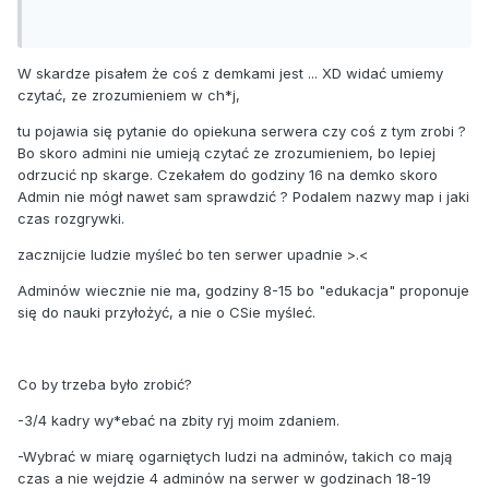
W skardze pisałem że coś z demkami jest ... XD widać umiemy
czytać, ze zrozumieniem w ch*j,
tu pojawia się pytanie do opiekuna serwera czy coś z tym zrobi ?
Bo skoro admini nie umieją czytać ze zrozumieniem, bo lepiej
odrzucić np skarge. Czekałem do godziny 16 na demko skoro
Admin nie mógł nawet sam sprawdzić ? Podalem nazwy map i jaki
czas rozgrywki.
zacznijcie ludzie myśleć bo ten serwer upadnie >.<
Adminów wiecznie nie ma, godziny 8-15 bo "edukacja" proponuje
się do nauki przyłożyć, a nie o CSie myśleć.
Co by trzeba było zrobić?
-3/4 kadry wy*ebać na zbity ryj moim zdaniem.
-Wybrać w miarę ogarniętych ludzi na adminów, takich co mają
czas a nie wejdzie 4 adminów na serwer w godzinach 18-19