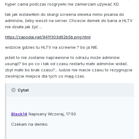
hyper cama podczas rozgrywki nie zamierzam używać XD.
tak jak wstawiłem do skargi screena olewka mimo pisania do
adminów, żeby weszli na server. Chcecie demek do bana a HLTV
nie działa jak żyć ...
https://zapodaj.net/941f303d62b5b.png.html
widzicie gdzies tu HLTV na screenie ? bo ja NIE.
jeżeli to nie zostanie naprawione to odrazu może adminów
usunąć? bo po co i tak od czasu restartu mało adminów widać.
zbyt mało bo brak czasu?... ludzie nie macie czasu to rezygnujcie
zwolnijcie miejsce dla tych co mają czas.
Cytat
Black14
Napisany Wczoraj, 17:50
Czekam na demko.