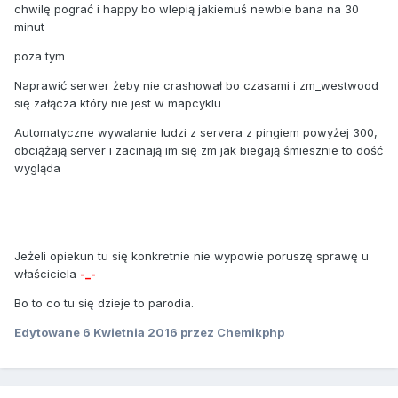
chwilę pograć i happy bo wlepią jakiemuś newbie bana na 30
minut
poza tym
Naprawić serwer żeby nie crashował bo czasami i zm_westwood
się załącza który nie jest w mapcyklu
Automatyczne wywalanie ludzi z servera z pingiem powyżej 300,
obciążają server i zacinają im się zm jak biegają śmiesznie to dość
wygląda
Jeżeli opiekun tu się konkretnie nie wypowie poruszę sprawę u
właściciela
-_-
Bo to co tu się dzieje to parodia.
Edytowane
6 Kwietnia 2016
przez Chemikphp