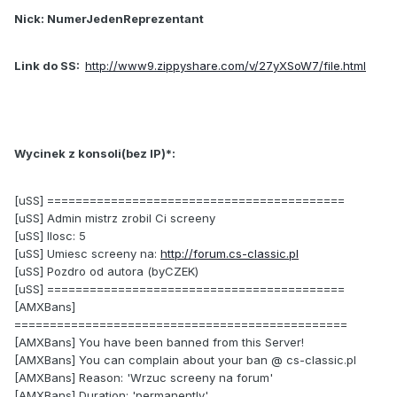
Nick: NumerJedenReprezentant
Link do SS:
http://www9.zippyshare.com/v/27yXSoW7/file.html
Wycinek z konsoli(bez IP)*:
[uSS] ==========================================
[uSS] Admin mistrz zrobil Ci screeny
[uSS] Ilosc: 5
[uSS] Umiesc screeny na:
http://forum.cs-classic.pl
[uSS] Pozdro od autora (byCZEK)
[uSS] ==========================================
[AMXBans]
===============================================
[AMXBans] You have been banned from this Server!
[AMXBans] You can complain about your ban @ cs-classic.pl
[AMXBans] Reason: 'Wrzuc screeny na forum'
[AMXBans] Duration: 'permanently'