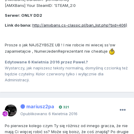
[AMXBans] Your SteamID: 'STEAM_2:0
Serwer: ONLY DD2
Link do bana:
http://amxbans.cs-classic.pl/ban_list.php?bid=406)
Prosze o jak NAJSZYBSZE UB ! I nie robcie mi wiecej ss'ow
zapamietajcie , NumerJedenReprezentant nie cheatuje
Edytowane
6 Kwietnia 2016
przez Pawel.?
Wystarczy, jak napiszesz teksty normalną, domyślną czcionką też
będzie czytelny. Kolor czerwony tylko i wyłącznie dla
Administracji.
mariusz2pa
321
Opublikowano
6 Kwietnia 2016
Po pierwsze kolego czym Ty się różnisz od innego gracza, że nie
mają Ci więcej robić ss? Może się boisz, że coś znajdą? Po drugie