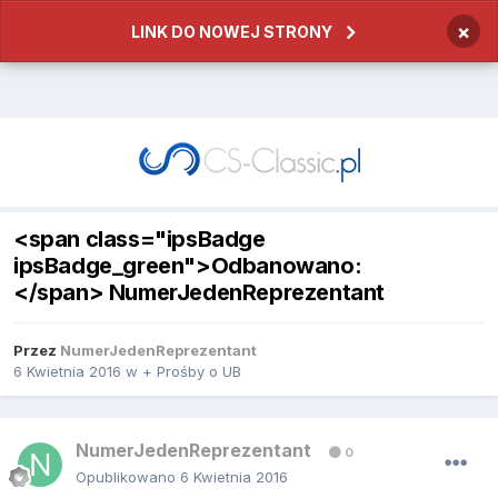
×
LINK DO NOWEJ STRONY
<span class="ipsBadge
ipsBadge_green">Odbanowano:
</span> NumerJedenReprezentant
Przez
NumerJedenReprezentant
6 Kwietnia 2016
w
+ Prośby o UB
NumerJedenReprezentant
0
Opublikowano
6 Kwietnia 2016