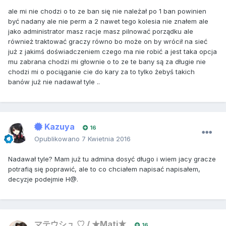
ale mi nie chodzi o to ze ban się nie należał po 1 ban powinien
być nadany ale nie perm a 2 nawet tego kolesia nie znałem ale
jako administrator masz racje masz pilnować porządku ale
również traktować graczy równo bo może on by wrócił na sieć
już z jakimś doświadczeniem czego ma nie robić a jest taka opcja
mu zabrana chodzi mi głownie o to ze te bany są za długie nie
chodzi mi o pociąganie cie do kary za to tylko żebyś takich
banów już nie nadawał tyle ..
Kazuya
16
Opublikowano
7 Kwietnia 2016
Nadawał tyle? Mam już tu admina dosyć długo i wiem jacy gracze
potrafią się poprawić, ale to co chciałem napisać napisałem,
decyzje podejmie H@.
マテウシュ ♡ / ★Mati★
16