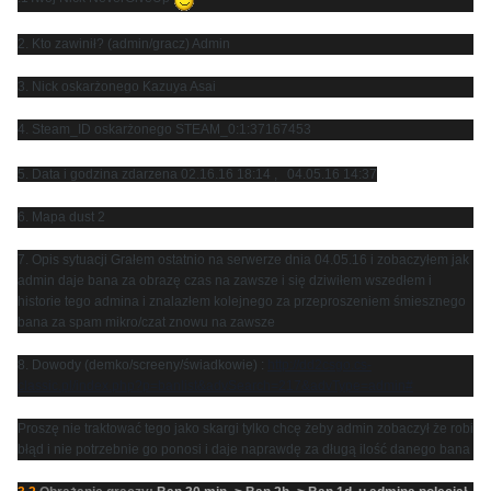
2. Kto zawinił? (admin/gracz) Admin
3. Nick oskarżonego Kazuya Asai
4. Steam_ID oskarżonego
STEAM_0:1:37167453
5. Data i godzina zdarzena 02.16.16 18:14 , 04.05.16 14:37
6. Mapa dust 2
7. Opis sytuacji Grałem ostatnio na serwerze dnia 04.05.16 i zobaczyłem jak
admin daje bana za obrazę czas na zawsze i się dziwiłem wszedłem i
historie tego admina i znalazłem kolejnego za przeproszeniem śmiesznego
bana za spam mikro/czat znowu na zawsze
8. Dowody (demko/screeny/świadkowie) :
http://dd2csgo.cs-
classic.pl/index.php?p=banlist&advSearch=217&advType=admin#
Proszę nie traktować tego jako skargi tylko chcę żeby admin zobaczył że robi
błąd i nie potrzebnie go ponosi i daje naprawdę za długą ilość danego bana