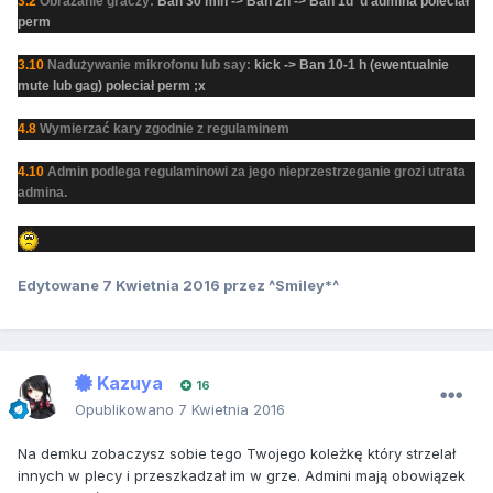
3.2
Obrażanie graczy:
Ban 30 min -> Ban 2h -> Ban 1d u admina poleciał
perm
3.10
Nadużywanie mikrofonu lub say:
kick -> Ban 10-1 h (ewentualnie
mute lub gag) poleciał perm ;x
4.8
Wymierzać kary zgodnie z regulaminem
4.10
Admin podlega regulaminowi za jego nieprzestrzeganie grozi utrata
admina.
Edytowane
7 Kwietnia 2016
przez ^Smiley*^
Kazuya
16
Opublikowano
7 Kwietnia 2016
Na demku zobaczysz sobie tego Twojego koleżkę który strzelał
innych w plecy i przeszkadzał im w grze. Admini mają obowiązek