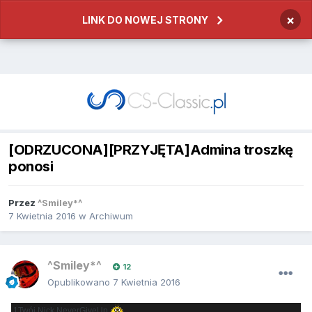
×
LINK DO NOWEJ STRONY
[ODRZUCONA][PRZYJĘTA]Admina troszkę
ponosi
Przez
^Smiley*^
7 Kwietnia 2016
w
Archiwum
^Smiley*^
12
Opublikowano
7 Kwietnia 2016
.1Twój Nick NeverGiveUp