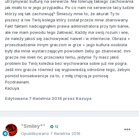
utrzymywać kulturę na serwerze. Nie toleruję takiego zachowania
jak miało to w jego przypadku. Po co nam na serwerze tacy ludzie
którzy się tak zachowują? Śmieszy mnie to, że akurat Ty to
piszesz a nie Twój kolega który został przeze mnie zbanowany.
Fakt faktem nadciągnąłem prawa administratora przy tym banie,
ale nie mam powodu tego żałować. Każdy ma swój rozum i wie,
że należy jakoś się zachowywać nawet i w internecie. Obraza +
przeszkadzanie innym graczom w grze + jego kultura osobista
były dla mnie wystarczającym powodem żeby go zbanować. Inni
gracze nie mieli nic przeciwko temu, jedynie Ty masz jakiś
problem bo Twój koleżka bez wychowania sobie już nie pogra.
Jeśli inni gracze również się wypowiedzą odnośnie tego, żebym
poniósł konsekwencje za to, z miłą chęcią je poniosę.
Pozdrawiam.
Kazuya
Edytowane
7 Kwietnia 2016
przez Kazuya
^Smiley*^
12
Opublikowano
7 Kwietnia 2016