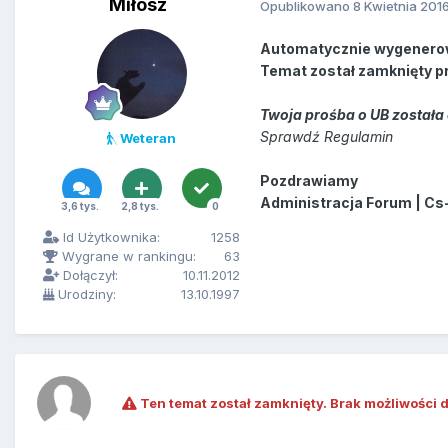
Miłosz
Opublikowano
8 Kwietnia 201
Automatycznie wygenero
Temat został zamknięty p
Twoja prośba o UB została 
Sprawdź Regulamin
Weteran
Pozdrawiamy
Administracja Forum | Cs
3,6 tys.
2,8 tys.
0
Id Użytkownika:
1258
Wygrane w rankingu:
63
Dołączył:
10.11.2012
Urodziny:
13.10.1997
Ten temat został zamknięty. Brak możliwości 