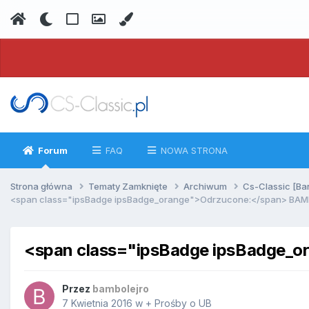
Forum
FAQ
NOWA STRONA
Strona główna
Tematy Zamknięte
Archiwum
Cs-Classic [Ba
<span class="ipsBadge ipsBadge_orange">Odrzucone:</span> BA
<span class="ipsBadge ipsBadge
Przez
bambolejro
7 Kwietnia 2016
w
+ Prośby o UB