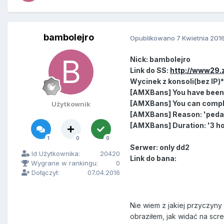
bambolejro
Opublikowano
7 Kwietnia 201
Nick: bambolejro
Link do SS:
http://www29.
Wycinek z konsoli(bez IP)*
[AMXBans] You have been 
[AMXBans] You can compla
Użytkownik
[AMXBans] Reason: 'pedal
[AMXBans] Duration: '3 h
1
0
0
Serwer: only dd2
Id Użytkownika:
20420
Link do bana:
Wygrane w rankingu:
0
Dołączył:
07.04.2016
Nie wiem z jakiej przyczyny
obraziłem, jak widać na scr