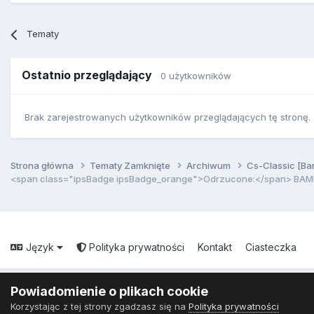
Tematy
Ostatnio przeglądający
0 użytkowników
Brak zarejestrowanych użytkowników przeglądających tę stronę.
Strona główna
Tematy Zamknięte
Archiwum
Cs-Classic [Ba
<span class="ipsBadge ipsBadge_orange">Odrzucone:</span> BA
Język
Polityka prywatności
Kontakt
Ciasteczka
Powiadomienie o plikach cookie
Korzystając z tej strony zgadzasz się na
Polityka prywatności