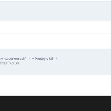
ny na serwerach]
+ Prośby o UB
MBOLEJRO UB