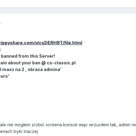
6
zippyshare.com/v/csDERH8T/file.html
:
banned from this Server!
in about your ban @ cs-classic.pl
 masz na 2 , obraza admina'
ours'
 ale nie mogłem zrobić screena konsoli więc wrzuciłem tak, admin ni
eenach było inaczej