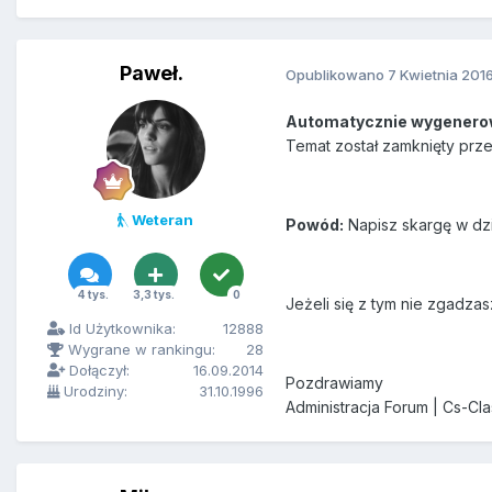
Paweł.
Opublikowano
7 Kwietnia 201
Automatycznie wygenero
Temat został zamknięty prz
Weteran
Powód:
Napisz skargę w dzi
4 tys.
3,3 tys.
0
Jeżeli się z tym nie zgadzas
Id Użytkownika:
12888
Wygrane w rankingu:
28
Dołączył:
16.09.2014
Pozdrawiamy
Urodziny:
31.10.1996
Administracja Forum | Cs-Cla