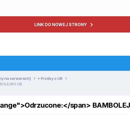
LINK DO NOWEJ STRONY
ny na serwerach]
+ Prośby o UB
MBOLEJRO UB
_orange">Odrzucone:</span> BAMBOLE