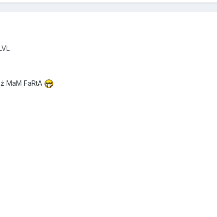
LVL
ież MaM FaRtA