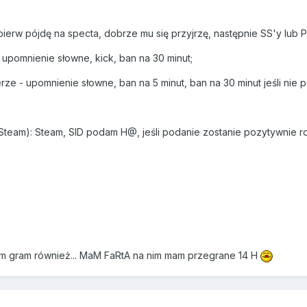
ierw pójdę na specta, dobrze mu się przyjrzę, następnie SS'y lub 
upomnienie słowne, kick, ban na 30 minut;
ze - upomnienie słowne, ban na 5 minut, ban na 30 minut jeśli nie 
Steam): Steam, SID podam H@, jeśli podanie zostanie pozytywnie r
iem gram również... MaM FaRtA na nim mam przegrane 14 H