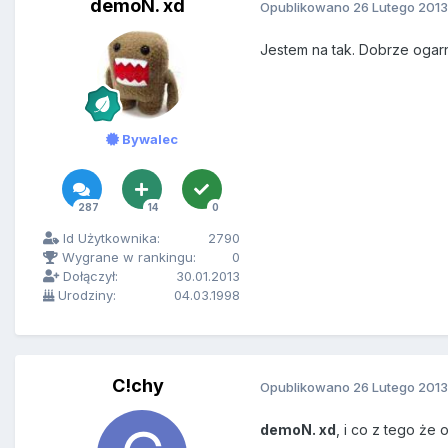
demoN. xd
Opublikowano
26 Lutego 2013
Jestem na tak. Dobrze ogarni
Bywalec
287
14
0
Id Użytkownika:
2790
Wygrane w rankingu:
0
Dołączył:
30.01.2013
Urodziny:
04.03.1998
C!chy
Opublikowano
26 Lutego 2013
demoN. xd
, i co z tego że