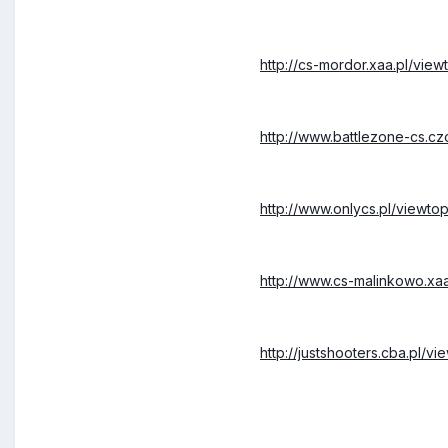
http://cs-mordor.xaa.pl/vie
http://www.battlezone-cs.c
http://www.onlycs.pl/viewt
http://www.cs-malinkowo.x
http://justshooters.cba.pl/vi