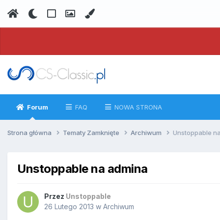
Forum
FAQ
NOWA STRONA
Strona główna
Tematy Zamknięte
Archiwum
Unstoppable n
Unstoppable na admina
Przez
Unstoppable
26 Lutego 2013
w
Archiwum