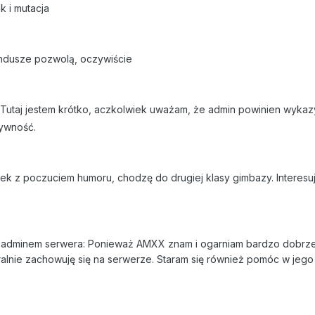
k i mutacja
fundusze pozwolą, oczywiście
 Tutaj jestem krótko, aczkolwiek uważam, że admin powinien wykaz
tywność.
latek z poczuciem humoru, chodzę do drugiej klasy gimbazy. Intere
 adminem serwera: Ponieważ AMXX znam i ogarniam bardzo dobrze. 
alnie zachowuję się na serwerze. Staram się również pomóc w jego u