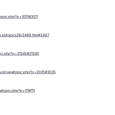
wtopic.php?p=3011#3011
zo.pl/topics28/2488.htm#2497
opic.php?p=21345#21345
aa.pl/viewtopic.php?p=3035#3035
ewtopic.php?p=111#111