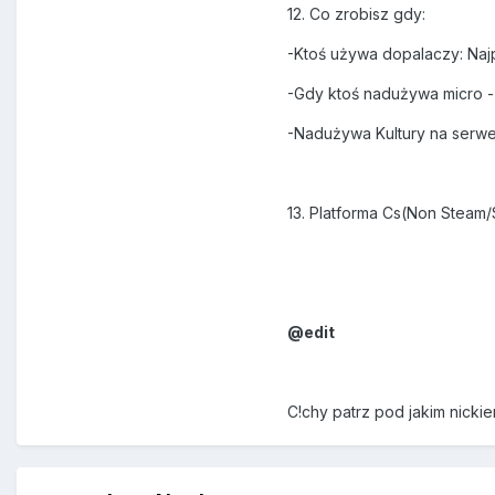
12. Co zrobisz gdy:
-Ktoś używa dopalaczy: Najp
-Gdy ktoś nadużywa micro - 
-Nadużywa Kultury na serwer
13. Platforma Cs(Non Steam/
@edit
C!chy patrz pod jakim nick