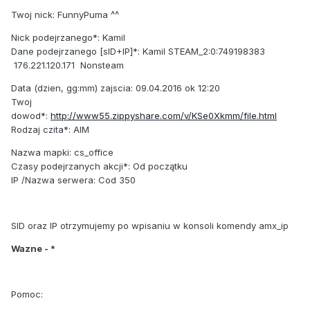
Twoj nick: FunnyPuma ^^
Nick podejrzanego*: Kamil
Dane podejrzanego [sID+IP]*: Kamil STEAM_2:0:749198383
176.221.120.171 Nonsteam
Data (dzien, gg:mm) zajscia: 09.04.2016 ok 12:20
Twoj
dowod*:
http://www55.zippyshare.com/v/KSe0Xkmm/file.html
Rodzaj czita*: AIM
Nazwa mapki: cs_office
Czasy podejrzanych akcji*: Od początku
IP /Nazwa serwera: Cod 350
SID oraz IP otrzymujemy po wpisaniu w konsoli komendy amx_ip
Wazne - *
Pomoc: