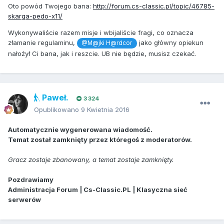
Oto powód Twojego bana:
http://forum.cs-classic.pl/topic/46785-
skarga-pedo-x11/
Wykonywaliście razem misje i wbijaliście fragi, co oznacza
złamanie regulaminu,
jako główny opiekun
@M@jki H@rdcor
nałożył Ci bana, jak i reszcie. UB nie będzie, musisz czekać.
Paweł.
3 324
Opublikowano
9 Kwietnia 2016
Automatycznie wygenerowana wiadomość.
Temat został zamknięty przez któregoś z moderatorów.
Gracz zostaje zbanowany, a temat zostaje zamknięty.
Pozdrawiamy
Administracja Forum | Cs-Classic.PL | Klasyczna sieć
serwerów