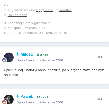
Pomoc:
1. SS'y wrzucamy na
zippyshare
lub
sendfile
2.
Link do bana
3. Zapoznaj sie z regulaminem
4. Nie spamuj w prosbie o UB
5.
Poradnik jak dostac UB - krok po kroku
Miłosz
2 789
Opublikowano
9 Kwietnia 2016
Opiekun Majki nałożył bana, poszukaj po skargach może coś było
na ciebie
Paweł.
3 324
Opublikowano
9 Kwietnia 2016