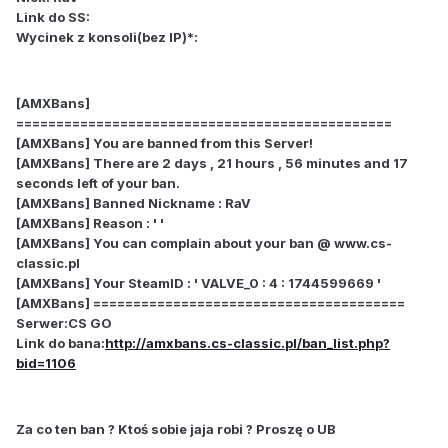
Link do SS:
Wycinek z konsoli(bez IP)*:
[AMXBans]
===============================================
[AMXBans] You are banned from this Server!
[AMXBans] There are 2 days , 21 hours , 56 minutes and 17
seconds left of your ban.
[AMXBans] Banned Nickname : RaV
[AMXBans] Reason : ' '
[AMXBans] You can complain about your ban @ www.cs-
classic.pl
[AMXBans] Your SteamID : ' VALVE_0 : 4 : 1744599669 '
[AMXBans] =======================================
Serwer:CS GO
Link do bana:
http://amxbans.cs-classic.pl/ban_list.php?
bid=1106
Za co ten ban ? Ktoś sobie jaja robi ? Proszę o UB