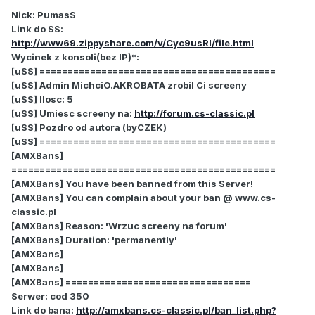
Nick: PumasS
Link do SS:
http://www69.zippyshare.com/v/Cyc9usRl/file.html
Wycinek z konsoli(bez IP)*:
[uSS] ==========================================
[uSS] Admin MichciO.AKROBATA zrobil Ci screeny
[uSS] Ilosc: 5
[uSS] Umiesc screeny na:
http://forum.cs-classic.pl
[uSS] Pozdro od autora (byCZEK)
[uSS] ==========================================
[AMXBans]
===============================================
[AMXBans] You have been banned from this Server!
[AMXBans] You can complain about your ban @ www.cs-
classic.pl
[AMXBans] Reason: 'Wrzuc screeny na forum'
[AMXBans] Duration: 'permanently'
[AMXBans]
[AMXBans]
[AMXBans] =================================
Serwer: cod 350
Link do bana:
http://amxbans.cs-classic.pl/ban_list.php?