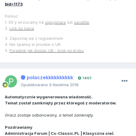
bid=1173
Pomoc:
1. SS'y wrzucamy na
zippyshare
lub
sendfile
2.
Link do bana
3. Zapoznaj sie z regulaminem
4. Nie spamuj w prosbie o UB
5.
Poradnik jak dostac UB - krok po kroku
polaczekkkkkkkkkk
1 807
Opublikowano
9 Kwietnia 2016
Automatycznie wygenerowana wiadomość.
Temat został zamknięty przez któregoś z moderatorów.
Gracz zostaje odbanowany, a temat zamknięty.
Pozdrawiamy
Administracja Forum | Cs-Classic.PL | Klasyczna sieć