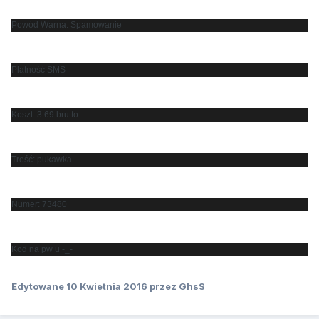
Powód Warna: Spamowanie
Płatność SMS
Koszt: 3.69 brutto
Treść: pukawka
Numer: 73480
Kod na pw u -_-
Edytowane
10 Kwietnia 2016
przez GhsS