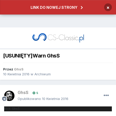
×
LINK DO NOWEJ STRONY
[USUNIĘTY]Warn GhsS
Przez
GhsS
10 Kwietnia 2016
w
Archiwum
GhsS
5
Opublikowano
10 Kwietnia 2016
Nick: GhsS