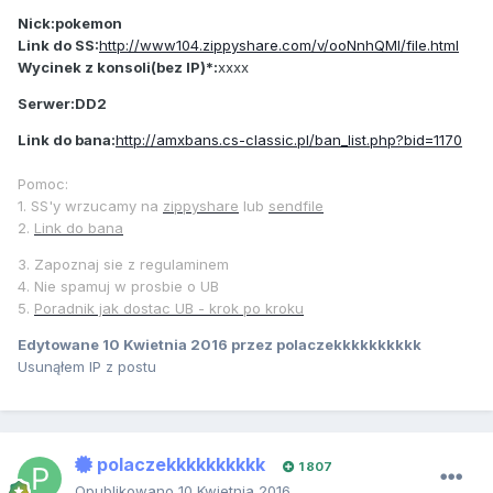
Nick:pokemon
Link do SS:
http://www104.zippyshare.com/v/ooNnhQMl/file.html
Wycinek z konsoli(bez IP)*:
xxxx
Serwer:DD2
Link do bana:
http://amxbans.cs-classic.pl/ban_list.php?bid=1170
Pomoc:
1. SS'y wrzucamy na
zippyshare
lub
sendfile
2.
Link do bana
3. Zapoznaj sie z regulaminem
4. Nie spamuj w prosbie o UB
5.
Poradnik jak dostac UB - krok po kroku
Edytowane
10 Kwietnia 2016
przez polaczekkkkkkkkkk
Usunąłem IP z postu
polaczekkkkkkkkkk
1 807
Opublikowano
10 Kwietnia 2016