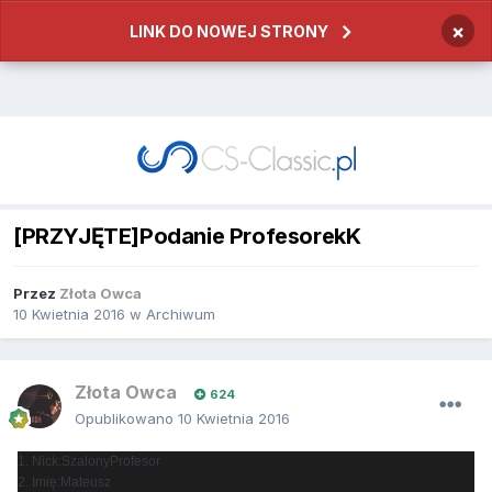
×
LINK DO NOWEJ STRONY
[PRZYJĘTE]Podanie ProfesorekK
Przez
Złota Owca
10 Kwietnia 2016
w
Archiwum
Złota Owca
624
Opublikowano
10 Kwietnia 2016
1. Nick:SzalonyProfesor
2. Imię:Mateusz