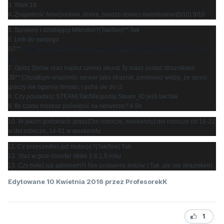
3. Wiek:19
4. Znajomość Amx(średnie, dobre, bardzo dobre) ewentualnie(0/10):9/10
5. Sprawny i działający Mikrofon?(Tak/Nie)**:Tak
6. Link do swojego
GT**:
http://www.gametracker.com/player/SzalonyProfesor/193.33.177.87:270
51/
7. Opisz Siebie oraz napisz czemu akurat Ty masz zostać strażnikiem
JB**:Chciałbym wspomóc serwer jako strażnik, ponieważ widzę, że sporo
graczy nie ogarnia tematu, i pcha sie do ct.
8. Czy posiadasz STEAM(Tak/Nie)podaj Steam_ID jeśli tak:Nie
9. Ile czasu możesz poświęcić na serwerze?:4-5h
10. W jakich godzinach grasz(Dni robocze, weekendy):dni robocze od 16-22
w dni robocze, 14-01 w weekendy
11. Cz przeszedłeś już mutację?(Tak/Nie):Tak
12. Staż w grze counter strike 1.6:1,5 roku
13. Czy byłeś już adminem?( Nie podajemy linków ):Tak ,ale nie straznikem.
Edytowane
10 Kwietnia 2016
przez ProfesorekK
1