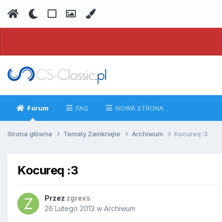
Forum
FAQ
NOWA STRONA
Strona główna
Tematy Zamknięte
Archiwum
Kocureq :3
Kocureq :3
Przez
zgrexs
26 Lutego 2013
w
Archiwum