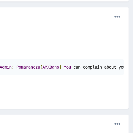
Admin
:
Pomarancza
[
AMXBans
]
You
 can complain about your b