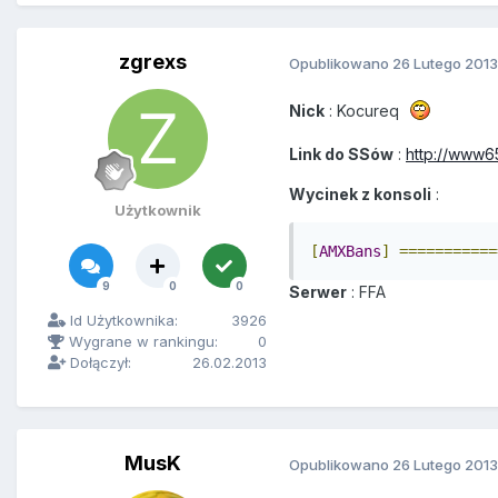
zgrexs
Opublikowano
26 Lutego 2013
Nick
: Kocureq
Link do SSów
:
http://www65
Wycinek z konsoli
:
Użytkownik
[
AMXBans
]
===========
9
0
0
Serwer
: FFA
Id Użytkownika:
3926
Wygrane w rankingu:
0
Dołączył:
26.02.2013
MusK
Opublikowano
26 Lutego 2013