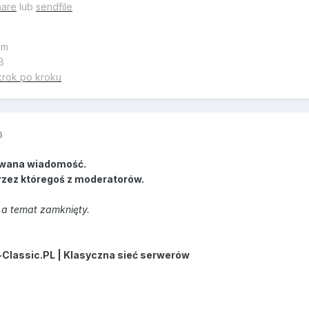
hare
lub
sendfile
em
B
krok po kroku
6
wana wiadomość.
rzez któregoś z moderatorów.
a temat zamknięty.
-Classic.PL | Klasyczna sieć serwerów