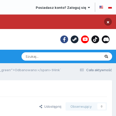
Posiadasz konto? Zaloguj się
×
e_green">Odbanowano:</span> tHink`
Cała aktywność
Udostępnij
Obserwujący
0