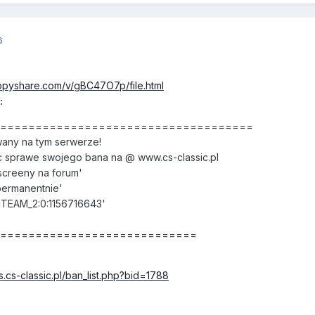
6
ppyshare.com/v/gBC47O7p/file.html
:
======================================
any na tym serwerze!
 sprawe swojego bana na @ www.cs-classic.pl
creeny na forum'
permanentnie'
STEAM_2:0:1156716643'
==============================
s.cs-classic.pl/ban_list.php?bid=1788