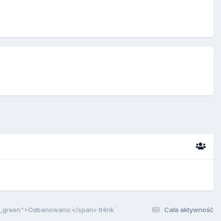
e_green">Odbanowano:</span> tHink`
Cała aktywność