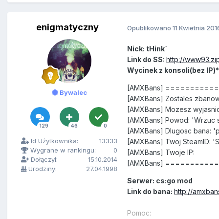
enigmatyczny
Opublikowano
11 Kwietnia 201
Nick: tHink`
Link do SS:
http://www93.zi
Wycinek z konsoli(bez IP)*
[AMXBans] =========
Bywalec
[AMXBans] Zostales zbanow
[AMXBans] Mozesz wyjasnic
[AMXBans] Powod: 'Wrzuc s
129
46
0
[AMXBans] Dlugosc bana: '
Id Użytkownika:
13333
[AMXBans] Twoj SteamID: '
Wygrane w rankingu:
0
[AMXBans] Twoje IP:
Dołączył:
15.10.2014
[AMXBans] =========
Urodziny:
27.04.1998
Serwer: cs:go mod
Link do bana:
http://amxban
Pomoc: