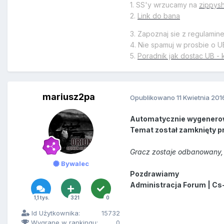
1. SS'y wrzucamy na
zippys
2.
Link do bana
3. Zapoznaj sie z regulamin
4. Nie spamuj w prosbie o U
5.
Poradnik jak dostac UB - 
mariusz2pa
Opublikowano
11 Kwietnia 201
Automatycznie wygenero
Temat został zamknięty p
Gracz zostaje odbanowany, 
Bywalec
Pozdrawiamy
Administracja Forum | Cs
1,1 tys.
321
0
Id Użytkownika:
15732
Wygrane w rankingu:
0