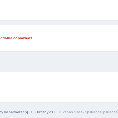
dodania odpowiedzi.
ny na serwerach]
+ Prośby o UB
<span class="ipsBadge ipsBadg