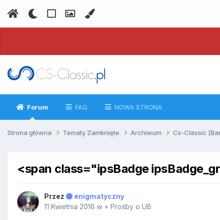
Forum
FAQ
NOWA STRONA
Strona główna
Tematy Zamknięte
Archiwum
Cs-Classic [Ba
<span class="ipsBadge ipsBadge_g
Przez
enigmatyczny
11 Kwietnia 2016
w
+ Prośby o UB