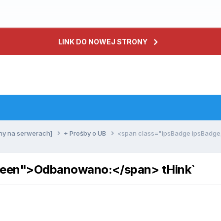
LINK DO NOWEJ STRONY
ny na serwerach]
+ Prośby o UB
<span class="ipsBadge ipsBadg
reen">Odbanowano:</span> tHink`