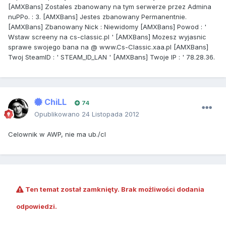
[AMXBans] Zostales zbanowany na tym serwerze przez Admina
nuPPo. : 3. [AMXBans] Jestes zbanowany Permanentnie.
[AMXBans] Zbanowany Nick : Niewidomy [AMXBans] Powod : '
Wstaw screeny na cs-classic.pl ' [AMXBans] Mozesz wyjasnic
sprawe swojego bana na @ www.Cs-Classic.xaa.pl [AMXBans]
Twoj SteamID : ' STEAM_ID_LAN ' [AMXBans] Twoje IP : ' 78.28.36.
ChiLL
74
Opublikowano
24 Listopada 2012
Celownik w AWP, nie ma ub./cl
Ten temat został zamknięty. Brak możliwości dodania
odpowiedzi.