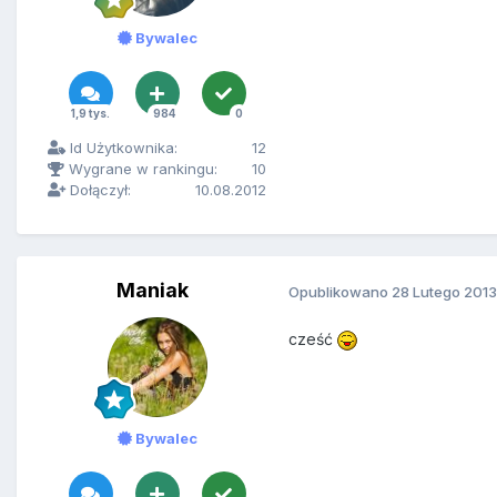
Bywalec
1,9 tys.
984
0
Id Użytkownika:
12
Wygrane w rankingu:
10
Dołączył:
10.08.2012
Maniak
Opublikowano
28 Lutego 2013
cześć
Bywalec