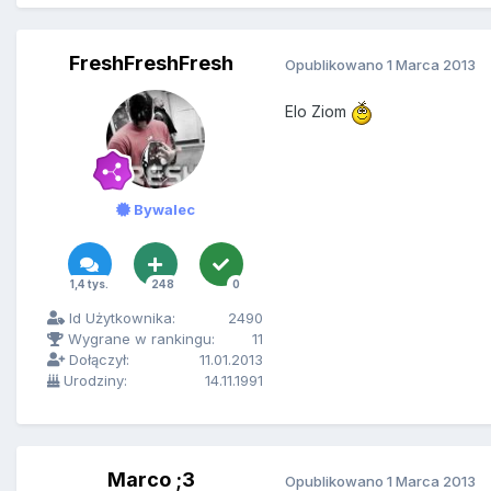
FreshFreshFresh
Opublikowano
1 Marca 2013
Elo Ziom
Bywalec
1,4 tys.
248
0
Id Użytkownika:
2490
Wygrane w rankingu:
11
Dołączył:
11.01.2013
Urodziny:
14.11.1991
Marco ;3
Opublikowano
1 Marca 2013