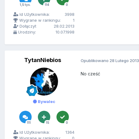
1,5 tys.
114
0
Id Użytkownika:
3998
Wygrane w rankingu:
1
Dołączył:
28.02.2013
Urodziny:
10.07.1998
TytanNiebios
Opublikowano
28 Lutego 2013
No cześć
Bywalec
111
15
0
Id Użytkownika:
1364
Wygrane w rankingu:
0