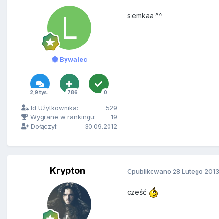
siemkaa ^^
Bywalec
2,9 tys.
786
0
Id Użytkownika:
529
Wygrane w rankingu:
19
Dołączył:
30.09.2012
Krypton
Opublikowano
28 Lutego 2013
cześć