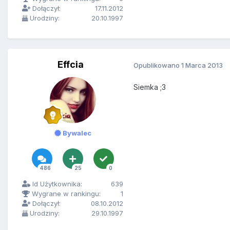
Dołączył:
17.11.2012
Urodziny:
20.10.1997
Effcia
Opublikowano
1 Marca 2013
Siemka ;3
Bywalec
486
25
0
Id Użytkownika:
639
Wygrane w rankingu:
1
Dołączył:
08.10.2012
Urodziny:
29.10.1997