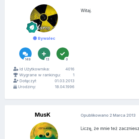
Witaj.
Bywalec
149
13
0
Id Użytkownika:
4016
Wygrane w rankingu:
1
Dołączył:
01.03.2013
Urodziny:
18.04.1996
MusK
Opublikowano
2 Marca 2013
Liczę, że mnie też zaczniesz