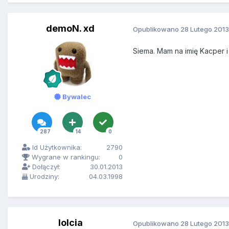
demoN. xd
Opublikowano
28 Lutego 2013
Siema. Mam na imię Kacper i
Bywalec
287
14
0
Id Użytkownika:
2790
Wygrane w rankingu:
0
Dołączył:
30.01.2013
Urodziny:
04.03.1998
lolcia
Opublikowano
28 Lutego 2013