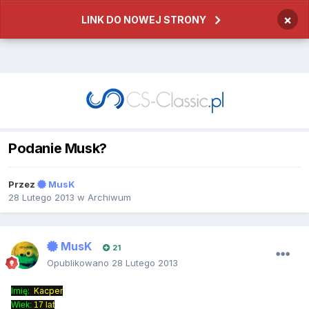
×
LINK DO NOWEJ STRONY
Podanie Musk?
Przez
MusK
28 Lutego 2013
w
Archiwum
MusK
21
Opublikowano
28 Lutego 2013
Imię:
Kacper
Wiek:
17 lat