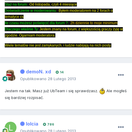
Staż na forum:
Od listopada, czyli 4 miesiące
Doświadczenie w moderowaniu:
Byłem moderatorem na 2 forach o
tematyce cs
Ile czasu możesz poświęcić dla forum ?:
2h dziennie to moje minimum
Dlaczego właśnie Ty:
Jestem znany na forum, z większością graczy żyję w
zgodzie. Ogarniam moderatora.
Wiele tematów nie jest zamykanych, i ludzie nabijają na nich posty.
demoN. xd
14
Opublikowano
28 Lutego 2013
Jestem na tak. Masz już UbTeam i się sprawdzasz.
Ale mogłeś
się bardziej rozpisać.
lolcia
786
Opublikowano
28 Lutego 2013