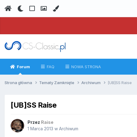
Forum
FAQ
NOWA STRONA
Strona główna
Tematy Zamknięte
Archiwum
[UB]SS Raise
[UB]SS Raise
Przez
Raise
1 Marca 2013
w
Archiwum