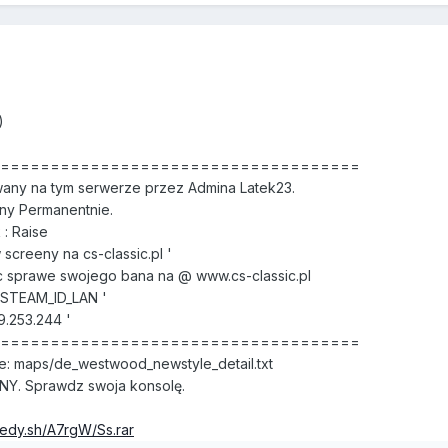
)
======================================
any na tym serwerze przez Admina Latek23.
ny Permanentnie.
: Raise
screeny na cs-classic.pl '
 sprawe swojego bana na @ www.cs-classic.pl
' STEAM_ID_LAN '
9.253.244 '
======================================
ile: maps/de_westwood_newstyle_detail.txt
NY. Sprawdz swoja konsolę.
eedy.sh/A7rgW/Ss.rar