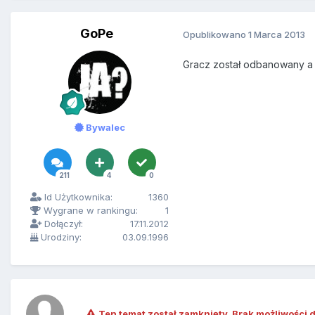
GoPe
Opublikowano
1 Marca 2013
Gracz został odbanowany a t
Bywalec
211
4
0
Id Użytkownika:
1360
Wygrane w rankingu:
1
Dołączył:
17.11.2012
Urodziny:
03.09.1996
Ten temat został zamknięty. Brak możliwości 