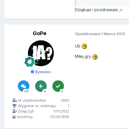
Dziękuje i pozdrawiam ;>
GoPe
Opublikowano
1 Marca 2013
Ub
Miłej gry
Bywalec
211
4
0
Id Użytkownika:
1360
Wygrane w rankingu:
1
Dołączył:
17.11.2012
Urodziny:
03.09.1996