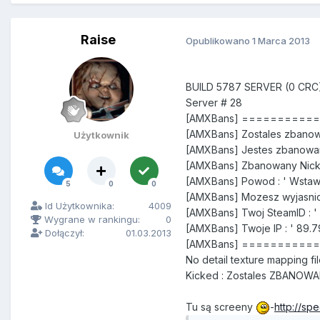
Raise
Opublikowano
1 Marca 2013
BUILD 5787 SERVER (0 CRC
Server # 28
[AMXBans] =========
[AMXBans] Zostales zbanow
Użytkownik
[AMXBans] Jestes zbanowa
[AMXBans] Zbanowany Nick 
[AMXBans] Powod : ' Wstaw 
5
0
0
[AMXBans] Mozesz wyjasnic
Id Użytkownika:
4009
[AMXBans] Twoj SteamID : 
Wygrane w rankingu:
0
[AMXBans] Twoje IP : ' 89.7
Dołączył:
01.03.2013
[AMXBans] =========
No detail texture mapping f
Kicked : Zostales ZBANOWA
Tu są screeny
-
http://sp