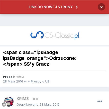
×
LINK DO NOWEJ STRONY
<span class="ipsBadge
ipsBadge_orange">Odrzucone:
</span> SS'y Gracz
Przez
KRIM3
28 Maja 2016
w
+ Prośby o UB
KRIM3
0
Opublikowano
28 Maja 2016