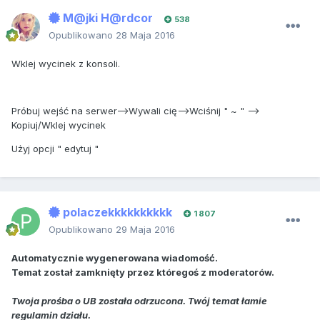
M@jki H@rdcor
538
Opublikowano
28 Maja 2016
Wklej wycinek z konsoli.
Próbuj wejść na serwer-->Wywali cię-->Wciśnij " ~ " -->
Kopiuj/Wklej wycinek
Użyj opcji " edytuj "
polaczekkkkkkkkkk
1 807
Opublikowano
29 Maja 2016
Automatycznie wygenerowana wiadomość.
Temat został zamknięty przez któregoś z moderatorów.
Twoja prośba o UB została odrzucona. Twój temat łamie
regulamin działu.