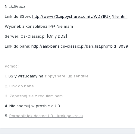
Nick:Gracz
Link do SSów:
http://www73.zippyshare.com/v/WDz1PJ7j/file.html
Wycinek z konsoli(bez IP)*:Nie mam
Serwer: Cs-Classic.pl [Only DD2]
Link do bana:
http://amxbans.cs-classic.pl/ban_list.php?bid=8039
Pomoc:
1. SS'y wrzucamy na
zippyshare
lub
sendfile
2.
Link do bana
3. Zapoznaj sie z regulaminem
4. Nie spamuj w prosbie o UB
5.
Poradnik jak dostac UB - krok po kroku