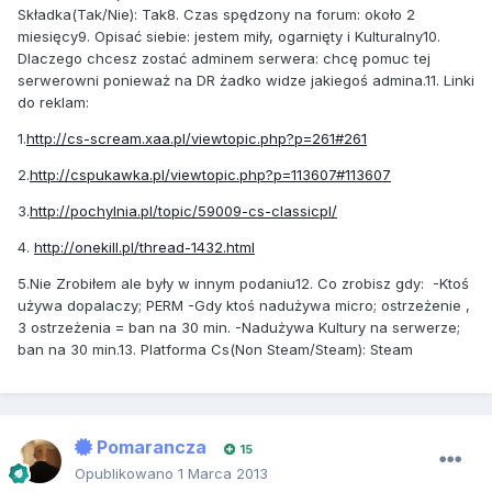
Składka(Tak/Nie): Tak8. Czas spędzony na forum: około 2
miesięcy9. Opisać siebie: jestem miły, ogarnięty i Kulturalny10.
Dlaczego chcesz zostać adminem serwera: chcę pomuc tej
serwerowni ponieważ na DR żadko widze jakiegoś admina.11. Linki
do reklam:
1.
http://cs-scream.xaa.pl/viewtopic.php?p=261#261
2.
http://cspukawka.pl/viewtopic.php?p=113607#113607
3.
http://pochylnia.pl/topic/59009-cs-classicpl/
4.
http://onekill.pl/thread-1432.html
5.Nie Zrobiłem ale były w innym podaniu12. Co zrobisz gdy: -Ktoś
używa dopalaczy; PERM -Gdy ktoś nadużywa micro; ostrzeżenie ,
3 ostrzeżenia = ban na 30 min. -Nadużywa Kultury na serwerze;
ban na 30 min.13. Platforma Cs(Non Steam/Steam): Steam
Pomarancza
15
Opublikowano
1 Marca 2013