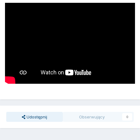
Udostępnij
Obserwujący
0