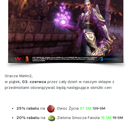
Gracze Metin2,
w piątek,
03. czerwca
przez cały dzień w naszym sklepie z
przedmiotami obowiązywać będą następujące obniżki cen:
25% rabatu
na
Owoc Życia
97 SM
1
29 SM
20% rabatu
na
Zielona Smocza Fasola
16 SM
19 SM