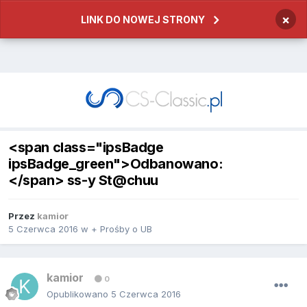
×
LINK DO NOWEJ STRONY
<span class="ipsBadge
ipsBadge_green">Odbanowano:
</span> ss-y St@chuu
Przez
kamior
5 Czerwca 2016
w
+ Prośby o UB
kamior
0
Opublikowano
5 Czerwca 2016