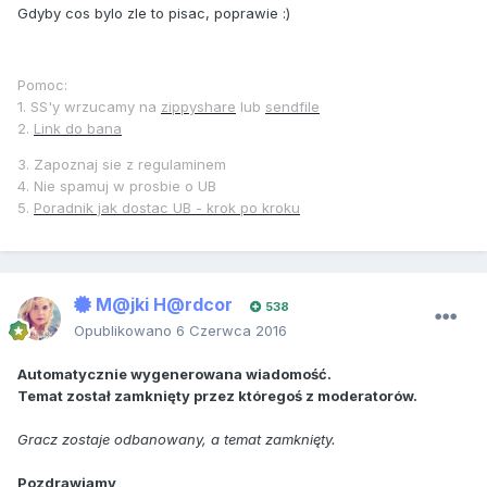
Gdyby cos bylo zle to pisac, poprawie :)
Pomoc:
1. SS'y wrzucamy na
zippyshare
lub
sendfile
2.
Link do bana
3. Zapoznaj sie z regulaminem
4. Nie spamuj w prosbie o UB
5.
Poradnik jak dostac UB - krok po kroku
M@jki H@rdcor
538
Opublikowano
6 Czerwca 2016
Automatycznie wygenerowana wiadomość.
Temat został zamknięty przez któregoś z moderatorów.
Gracz zostaje odbanowany, a temat zamknięty.
Pozdrawiamy