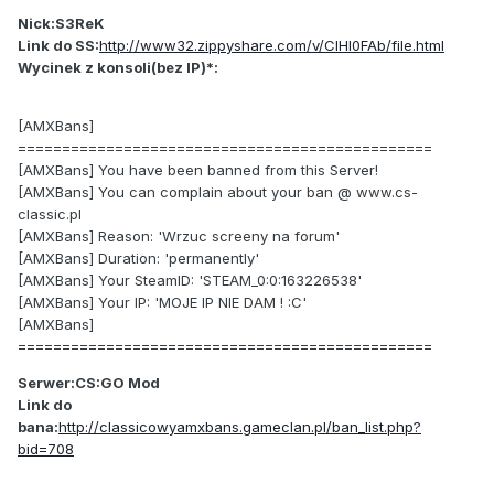
Nick:S3ReK
Link do SS:
http://www32.zippyshare.com/v/ClHI0FAb/file.html
Wycinek z konsoli(bez IP)*:
[AMXBans]
===============================================
[AMXBans] You have been banned from this Server!
[AMXBans] You can complain about your ban @ www.cs-
classic.pl
[AMXBans] Reason: 'Wrzuc screeny na forum'
[AMXBans] Duration: 'permanently'
[AMXBans] Your SteamID: 'STEAM_0:0:163226538'
[AMXBans] Your IP: 'MOJE IP NIE DAM ! :C'
[AMXBans]
===============================================
Serwer:CS:GO Mod
Link do
bana:
http://classicowyamxbans.gameclan.pl/ban_list.php?
bid=708