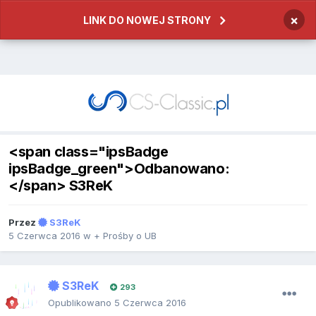
×
LINK DO NOWEJ STRONY
<span class="ipsBadge
ipsBadge_green">Odbanowano:
</span> S3ReK
Przez
S3ReK
5 Czerwca 2016
w
+ Prośby o UB
S3ReK
293
Opublikowano
5 Czerwca 2016