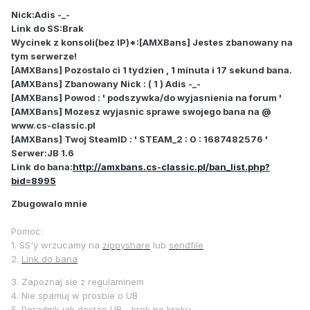
Nick:Adis -_-
Link do SS:Brak
Wycinek z konsoli(bez IP)*:[AMXBans] Jestes zbanowany na
tym serwerze!
[AMXBans] Pozostalo ci 1 tydzien , 1 minuta i 17 sekund bana.
[AMXBans] Zbanowany Nick : ( 1 ) Adis -_-
[AMXBans] Powod : ' podszywka/do wyjasnienia na forum '
[AMXBans] Mozesz wyjasnic sprawe swojego bana na @
www.cs-classic.pl
[AMXBans] Twoj SteamID : ' STEAM_2 : 0 : 1687482576 '
Serwer:JB 1.6
Link do bana:
http://amxbans.cs-classic.pl/ban_list.php?
bid=8995
Zbugowalo mnie
Pomoc:
1. SS'y wrzucamy na
zippyshare
lub
sendfile
2.
Link do bana
3. Zapoznaj sie z regulaminem
4. Nie spamuj w prosbie o UB
5.
Poradnik jak dostac UB - krok po kroku