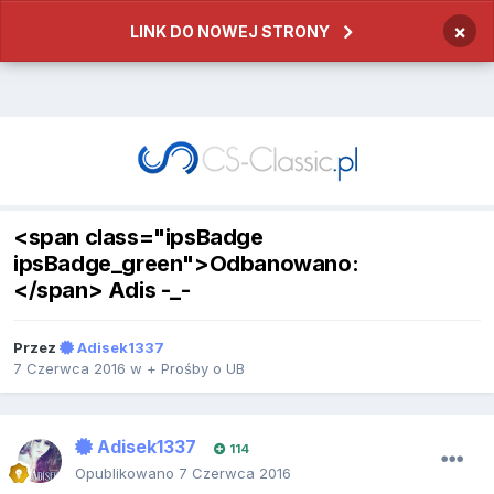
×
LINK DO NOWEJ STRONY
<span class="ipsBadge
ipsBadge_green">Odbanowano:
</span> Adis -_-
Przez
Adisek1337
7 Czerwca 2016
w
+ Prośby o UB
Adisek1337
114
Opublikowano
7 Czerwca 2016