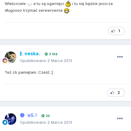
Właściciele -_- a tu są ogarnięci
i tu się będzie jeszcze
długoooo trzymać serwerownia
1
neska.
3 198
Opublikowano
2 Marca 2013
Też cb pamiętam. Cześć ;]
2
`eS.!
36
Opublikowano
2 Marca 2013