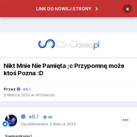
×
LINK DO NOWEJ STRONY
Nikt Mnie Nie Pamięta ;c Przypomnę może
ktoś Pozna :D
Przez
`eS.!
2 Marca 2013
w
Archiwum
`eS.!
36
Opublikowano
2 Marca 2013
Siemankooo !