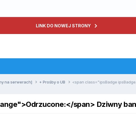
LINK DO NOWEJ STRONY
ny na serwerach]
+ Prośby o UB
<span class="ipsBadge ipsBadg
range">Odrzucone:</span> Dziwny ba