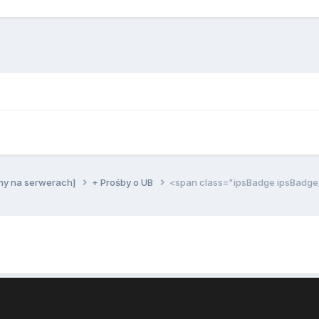
ny na serwerach]
+ Prośby o UB
<span class="ipsBadge ipsBadg