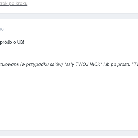
krok po kroku
16
 próśb o UB!
tułowane (w przypadku ss'ów) "ss'y TWÓJ NICK" lub po prostu "TW