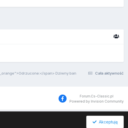
e_orange">Odrzucone:</span> Dziwny ban
Cała aktywność
Forum.Cs-Classic.pl
Powered by Invision Community
Akceptuję