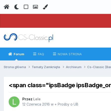
Forum
FAQ
NOWA STRONA
Strona główna
Tematy Zamknięte
Archiwum
Cs-Classic [Ba
<span class="ipsBadge ipsBadge_o
Przez
Lele
12 Czerwca 2016
w
+ Prośby o UB