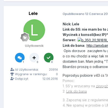
Lele
Opublikowano
12 Czerwca 20
Nick: Lele
Link do SS: nie mam bo to 
Wycinek z konsoli(bez IP)*
Serwer:
Link do bana:
http://amxban
Użytkownik
Opis dorzuce zacząłem tu gr
o co mu chodzi a więc tak n
dostałem ban. Mam jedną "TE
1
0
0
Bbardzo proszę o odbanowan
Id Użytkownika:
20914
Wygrane w rankingu:
0
Poprostyu pobiore v43 cs 1.
Dołączył:
12.06.2016
Pomoc:
1. SS'y wrzucamy na
zippys
2.
Link do bana
3. Zapoznaj sie z regulamin
4. Nie spamuj w prosbie o U