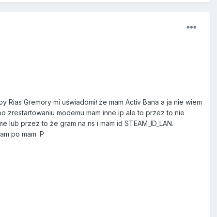
by Rias Gremory mi uświadomił że mam Activ Bana a ja nie wiem
po zrestartowaniu modemu mam inne ip ale to przez to nie
ame lub przez to że gram na ns i mam id STEAM_ID_LAN.
team po mam :P