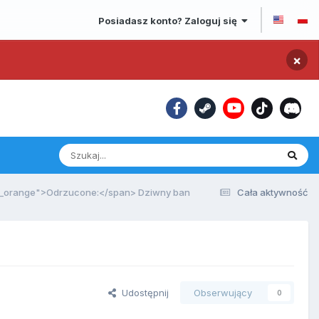
Posiadasz konto? Zaloguj się
×
e_orange">Odrzucone:</span> Dziwny ban
Cała aktywność
n
Udostępnij
Obserwujący
0