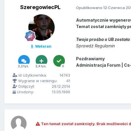
SzeregowiecPL
Opublikowano
12 Czerwca 20
Automatycznie wygenero
Temat został zamknięty p
Twoja prośba o UB została 
Sprawdź Regulamin
Weteran
Pozdrawiamy
Administracja Forum | Cs
2,2 tys.
2,4 tys.
0
Id Użytkownika:
14743
Wygrane w rankingu:
41
Dołączył:
29.12.2014
Urodziny:
13.05.1996
Ten temat został zamknięty. Brak możliwości 