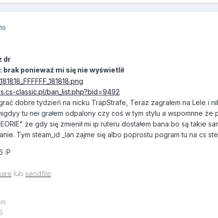
16
z dr
: brak poniewaź mi się nie wyświetlił
s.cs-classic.pl/ban_list.php?bid=9492
ać dobre tydzień na nicku TrapStrafe, Teraz zagrałem na Lele i ni
nigdyy tu nei grałem odpalony czy coś w tym stylu a wspomnne że 
ORIE" że gdy się zmienił mi ip ruteru dostałem bana bo są takie s
ie. Tym steam_id _lan zajme się albo poprostu pogram tu na cs s
6 :P
hare
lub
sendfile
em
B