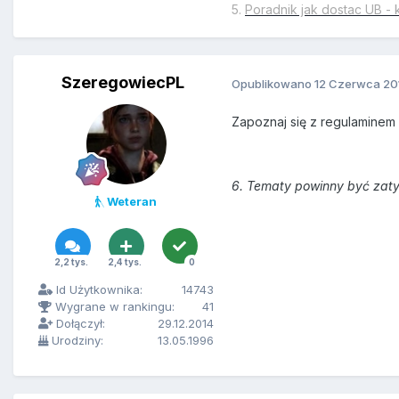
5.
Poradnik jak dostac UB - 
SzeregowiecPL
Opublikowano
12 Czerwca 20
Zapoznaj się z regulaminem
6. Tematy powinny być zaty
Weteran
2,2 tys.
2,4 tys.
0
Id Użytkownika:
14743
Wygrane w rankingu:
41
Dołączył:
29.12.2014
Urodziny:
13.05.1996