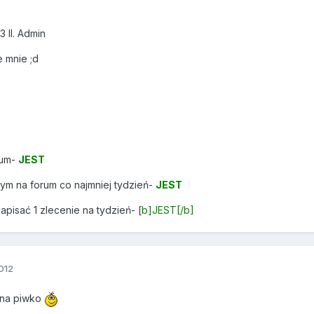
3 II. Admin
 mnie ;d
rum-
JEST
ym na forum co najmniej tydzień-
JEST
pisać 1 zlecenie na tydzień- [
b]JEST[/b]
012
 na piwko