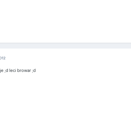
012
je ;d leci browar ;d