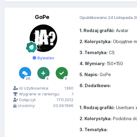
GoPe
Opublikowano
24 Listopada 2
1. Rodzaj grafiki:
Avatar
2. Kolorystyka:
Obojętnie m
3. Tematyka:
CS
Bywalec
4. Wymiary:
150x150
5. Napis:
GoPe
211
4
0
6. Dodatkowo:
Id Użytkownika:
1360
Wygrane w rankingu:
1
Dołączył:
17.11.2012
Urodziny:
03.09.1996
1. Rodzaj grafiki:
Userbars 
2. Kolorystyka:
Podobna do 
3. Tematyka: