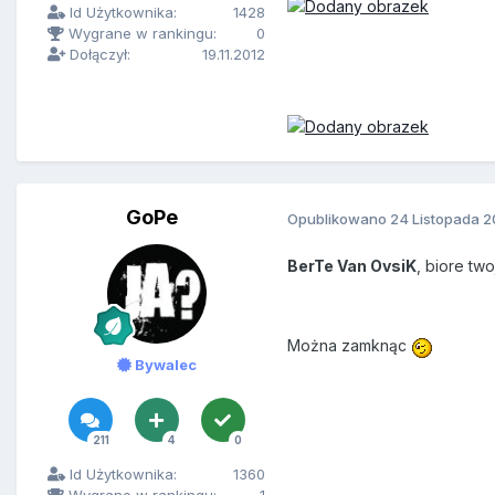
Id Użytkownika:
1428
Wygrane w rankingu:
0
Dołączył:
19.11.2012
GoPe
Opublikowano
24 Listopada 2
BerTe Van OvsiK
, biore two
Można zamknąc
Bywalec
211
4
0
Id Użytkownika:
1360