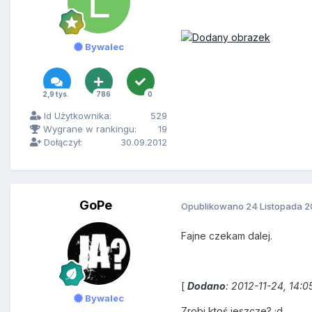
Bywalec
2,9 tys.
786
0
Id Użytkownika:
529
Wygrane w rankingu:
19
Dołączył:
30.09.2012
GoPe
Opublikowano
24 Listopada 2
Fajne czekam dalej.
[
Dodano
: 2012-11-24, 14:0
Bywalec
Zrobi ktoś jeszcze? ;d