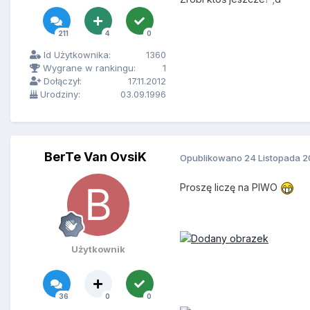
211
4
0
Id Użytkownika:
1360
Wygrane w rankingu:
1
Dołączył:
17.11.2012
Urodziny:
03.09.1996
BerTe Van OvsiK
Opublikowano
24 Listopada 2
Proszę liczę na PIWO
Użytkownik
36
0
0