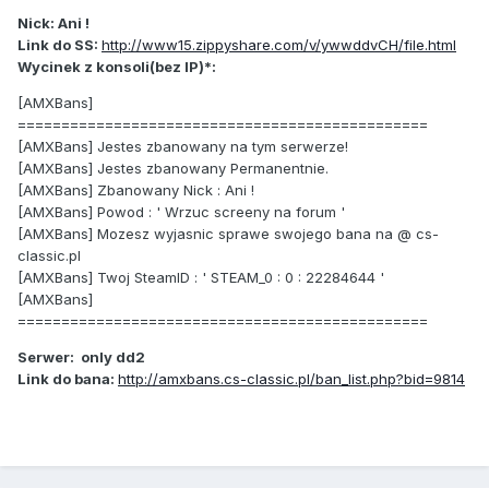
Nick: Ani !
Link do SS:
http://www15.zippyshare.com/v/ywwddvCH/file.html
Wycinek z konsoli(bez IP)*:
[AMXBans]
===============================================
[AMXBans] Jestes zbanowany na tym serwerze!
[AMXBans] Jestes zbanowany Permanentnie.
[AMXBans] Zbanowany Nick : Ani !
[AMXBans] Powod : ' Wrzuc screeny na forum '
[AMXBans] Mozesz wyjasnic sprawe swojego bana na @ cs-
classic.pl
[AMXBans] Twoj SteamID : ' STEAM_0 : 0 : 22284644 '
[AMXBans]
===============================================
Serwer: only dd2
Link do bana:
http://amxbans.cs-classic.pl/ban_list.php?bid=9814