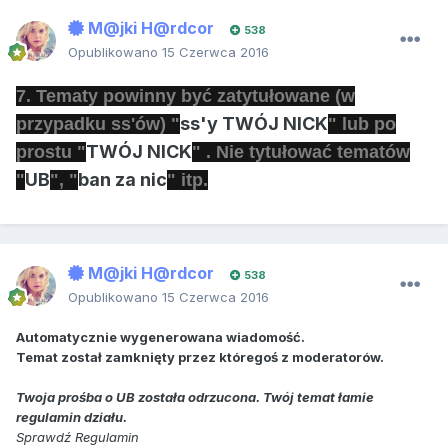
M@jki H@rdcor
538
Opublikowano
15 Czerwca 2016
7. Tematy powinny być zatytułowane (w
ss'y TWÓJ NICK
przypadku ss'ów) "
" lub po
TWÓJ NICK
prostu "
" . Nie tytułować tematów
UB
ban za nic
"
", "
" itp.
M@jki H@rdcor
538
Opublikowano
15 Czerwca 2016
Automatycznie wygenerowana wiadomość.
Temat został zamknięty przez któregoś z moderatorów.
Twoja prośba o UB została odrzucona. Twój temat łamie
regulamin działu.
Sprawdź Regulamin