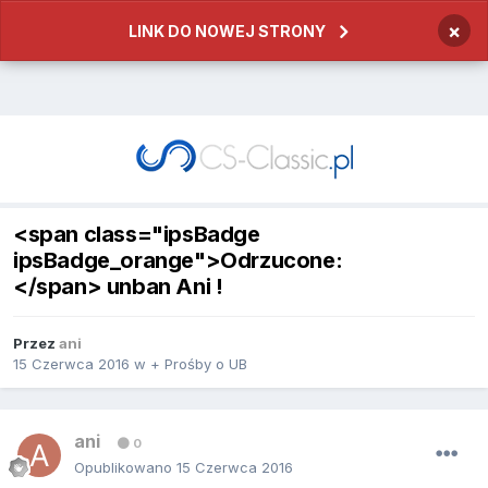
×
LINK DO NOWEJ STRONY
<span class="ipsBadge
ipsBadge_orange">Odrzucone:
</span> unban Ani !
Przez
ani
15 Czerwca 2016
w
+ Prośby o UB
ani
0
Opublikowano
15 Czerwca 2016