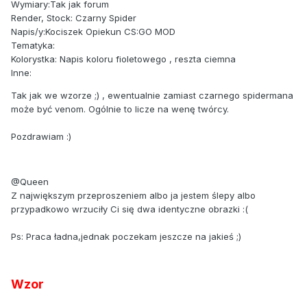
Wymiary:Tak jak forum
Render, Stock: Czarny Spider
Napis/y:Kociszek Opiekun CS:GO MOD
Tematyka:
Kolorystka: Napis koloru fioletowego , reszta ciemna
Inne:
Tak jak we wzorze ;) , ewentualnie zamiast czarnego spidermana
może być venom. Ogólnie to licze na wenę twórcy.
Pozdrawiam :)
@Queen
Z największym przeproszeniem albo ja jestem ślepy albo
przypadkowo wrzuciły Ci się dwa identyczne obrazki :(
Ps: Praca ładna,jednak poczekam jeszcze na jakieś ;)
Wzor