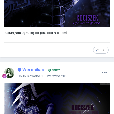
(usunęłam tą kulkę co jest pod nickiem)
7
Weronikaa
3 302
Opublikowano
18 Czerwca 2016