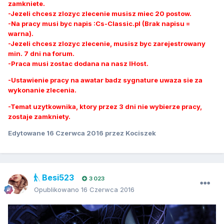
zamkniete.
-Jezeli chcesz zlozyc zlecenie musisz miec 20 postow.
-Na pracy musi byc napis :Cs-Classic.pl (Brak napisu =
warna).
-Jezeli chcesz zlozyc zlecenie, musisz byc zarejestrowany
min. 7 dni na forum.
-Praca musi zostac dodana na nasz IHost.
-Ustawienie pracy na awatar badz sygnature uwaza sie za
wykonanie zlecenia.
-Temat uzytkownika, ktory przez 3 dni nie wybierze pracy,
zostaje zamkniety.
Edytowane
16 Czerwca 2016
przez Kociszek
Besi523
3 023
Opublikowano
16 Czerwca 2016