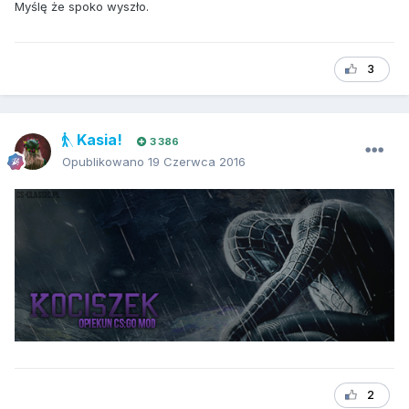
Myślę że spoko wyszło.
3
Kasia!
3 386
Opublikowano
19 Czerwca 2016
2