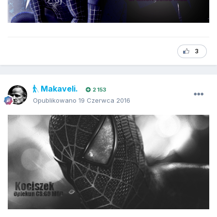
3
Makaveli.
2 153
Opublikowano
19 Czerwca 2016