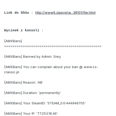
http://www6.zippysha...38101/file.html
Link do SSów
:
Wycinek z konsoli
:
[AMXBans]
===============================================
[AMXBans] Banned by Admin: Siwy
[AMXBans] You can complain about your ban @ www.cs-
classic.pl
[AMXBans] Reason: 'AB'
[AMXBans] Duration: 'permanently'
[AMXBans] Your SteamID: 'STEAM_0:0:444949705'
[AMXBans] Your IP: '77.253.18.46'