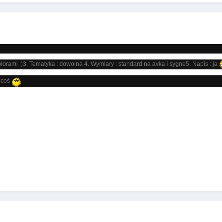
olorami :)3. Tematyka : dowolna 4. Wymiary : standard na avka i sygne5. Napis : ja
e coś