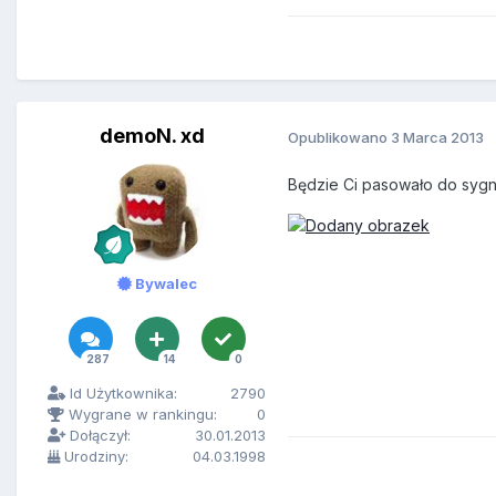
demoN. xd
Opublikowano
3 Marca 2013
Będzie Ci pasowało do sygna
Bywalec
287
14
0
Id Użytkownika:
2790
Wygrane w rankingu:
0
Dołączył:
30.01.2013
Urodziny:
04.03.1998