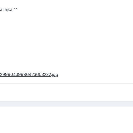
a lajka ^^
es/29990439986423603232.jpg