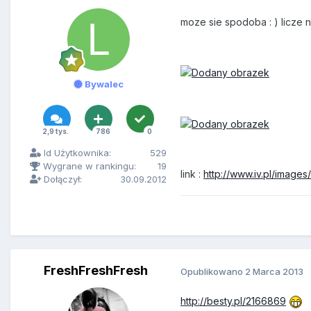
moze sie spodoba : ) licze n
Bywalec
2,9 tys.
786
0
Id Użytkownika:
529
Wygrane w rankingu:
19
link :
http://www.iv.pl/imag
Dołączył:
30.09.2012
FreshFreshFresh
Opublikowano
2 Marca 2013
http://besty.pl/2166869