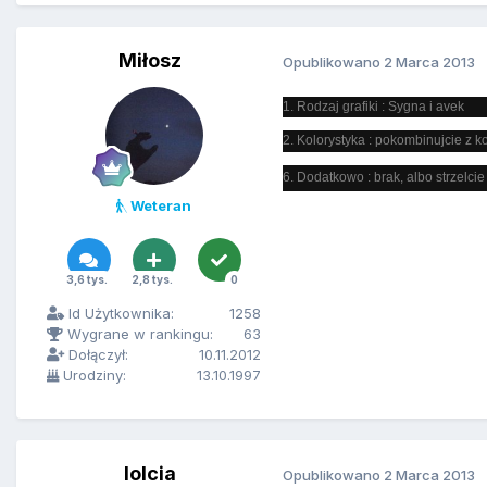
Miłosz
Opublikowano
2 Marca 2013
1. Rodzaj grafiki : Sygna i avek
2. Kolorystyka : pokombinujcie z k
6. Dodatkowo : brak, albo strzelci
Weteran
3,6 tys.
2,8 tys.
0
Id Użytkownika:
1258
Wygrane w rankingu:
63
Dołączył:
10.11.2012
Urodziny:
13.10.1997
lolcia
Opublikowano
2 Marca 2013