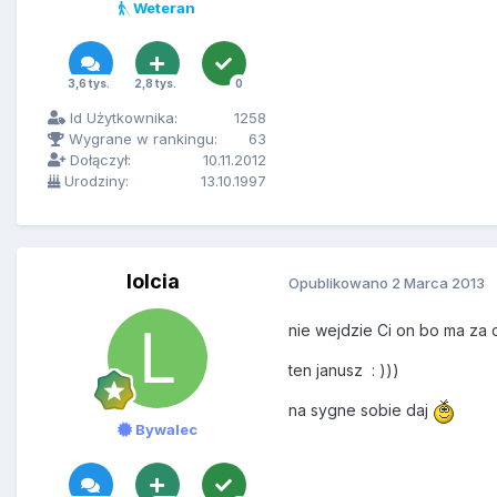
Weteran
3,6 tys.
2,8 tys.
0
Id Użytkownika:
1258
Wygrane w rankingu:
63
Dołączył:
10.11.2012
Urodziny:
13.10.1997
lolcia
Opublikowano
2 Marca 2013
nie wejdzie Ci on bo ma za d
ten janusz : )))
na sygne sobie daj
Bywalec