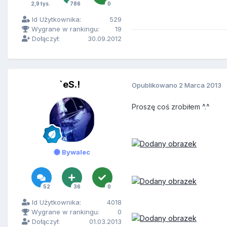
2,9 tys.
786
0
Id Użytkownika:
529
Wygrane w rankingu:
19
Dołączył:
30.09.2012
`eS.!
Opublikowano
2 Marca 2013
Proszę coś zrobiłem ^.^
Bywalec
52
36
0
Id Użytkownika:
4018
Wygrane w rankingu:
0
Dołączył:
01.03.2013