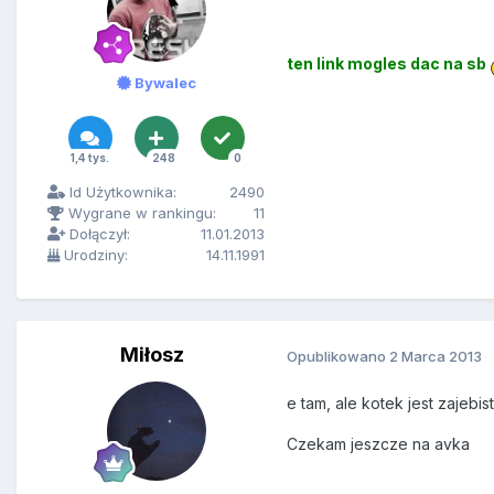
ten link mogles dac na sb
Bywalec
1,4 tys.
248
0
Id Użytkownika:
2490
Wygrane w rankingu:
11
Dołączył:
11.01.2013
Urodziny:
14.11.1991
Miłosz
Opublikowano
2 Marca 2013
e tam, ale kotek jest zajebis
Czekam jeszcze na avka