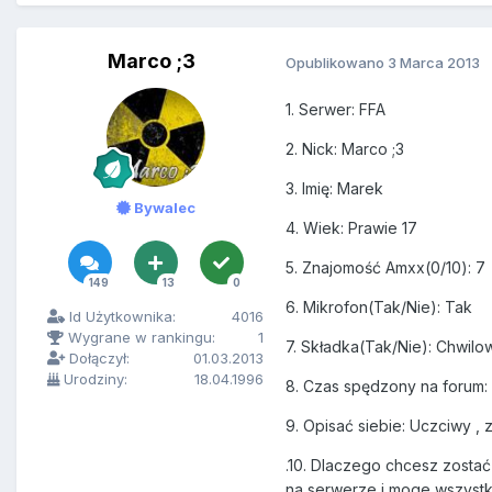
Marco ;3
Opublikowano
3 Marca 2013
1. Serwer: FFA
2. Nick: Marco ;3
3. Imię: Marek
Bywalec
4. Wiek: Prawie 17
5. Znajomość Amxx(0/10): 7
149
13
0
6. Mikrofon(Tak/Nie): Tak
Id Użytkownika:
4016
Wygrane w rankingu:
1
7. Składka(Tak/Nie): Chwilow
Dołączył:
01.03.2013
Urodziny:
18.04.1996
8. Czas spędzony na forum: 
9. Opisać siebie: Uczciwy ,
.
10. Dlaczego chcesz zostać
na serwerze i moge wszyst