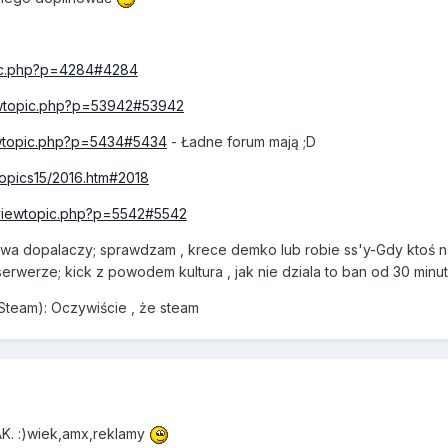
opic.php?p=4284#4284
iewtopic.php?p=53942#53942
iewtopic.php?p=5434#5434
- Ładne forum mają ;D
topics15/2016.htm#2018
/viewtopic.php?p=5542#5542
ywa dopalaczy; sprawdzam , krece demko lub robie ss'y
-Gdy ktoś n
erwerze; kick z powodem kultura , jak nie dziala to ban od 30 minut
Steam): Oczywiście , że steam
AK. :)wiek,amx,reklamy