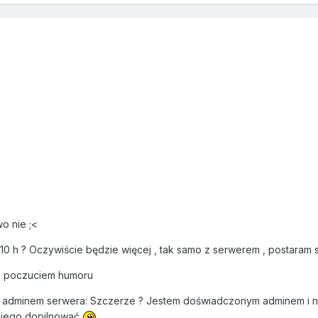
o nie ;<
10 h ? Oczywiście będzie więcej , tak samo z serwerem , postaram 
 z poczuciem humoru
 adminem serwera: Szczerze ? Jestem doświadczonym adminem i nig
kiego dopilnować