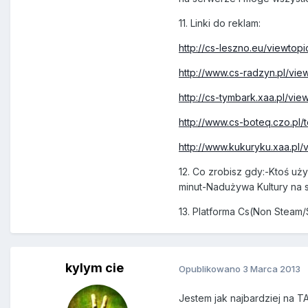
11. Linki do reklam:
http://cs-leszno.eu/viewt
http://www.cs-radzyn.pl/v
http://cs-tymbark.xaa.pl/v
http://www.cs-boteq.czo.pl/
http://www.kukuryku.xaa.pl
12. Co zrobisz gdy:
-Ktoś uż
minut
-Nadużywa Kultury na s
13. Platforma Cs(Non Steam/
kylym cie
Opublikowano
3 Marca 2013
Jestem jak najbardziej na T