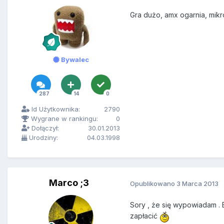
Gra dużo, amx ogarnia, mikro
Bywalec
287
14
0
Id Użytkownika:
2790
Wygrane w rankingu:
0
Dołączył:
30.01.2013
Urodziny:
04.03.1998
Marco ;3
Opublikowano
3 Marca 2013
Sory , że się wypowiadam . 
zapłacić