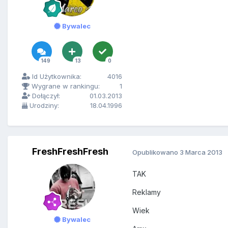
Bywalec
149
13
0
Id Użytkownika:
4016
Wygrane w rankingu:
1
Dołączył:
01.03.2013
Urodziny:
18.04.1996
FreshFreshFresh
Opublikowano
3 Marca 2013
TAK
Reklamy
Wiek
Bywalec