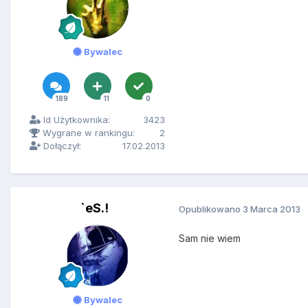
Bywalec
189
11
0
Id Użytkownika:
3423
Wygrane w rankingu:
2
Dołączył:
17.02.2013
`eS.!
Opublikowano
3 Marca 2013
Sam nie wiem
Bywalec