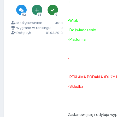
+
52
36
0
-Wiek
Id Użytkownika:
4018
Wygrane w rankingu:
0
-Doświadczenie
Dołączył:
01.03.2013
-Platforma
-
-REKLAMA PODANIA (DUŻY 
-Składka
Zastanowię się i edytuje wy