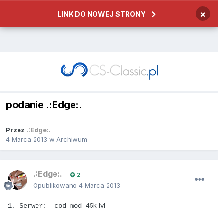
×
LINK DO NOWEJ STRONY
podanie .:Edge:.
Przez
.:Edge:.
4 Marca 2013
w
Archiwum
.:Edge:.
2
Opublikowano
4 Marca 2013
45k lvl
1. Serwer: cod mod