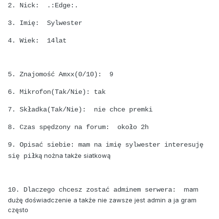
2. Nick: .:Edge:.
3. Imię: Sylwester
4. Wiek: 14lat
9
5. Znajomość Amxx(0/10):
6. Mikrofon(Tak/Nie): tak
7. Składka(Tak/Nie): nie chce premki
8. Czas spędzony na forum: około 2h
9. Opisać siebie: mam na imię sylwester interesuję
ką nożna także siatkową
się pił
mam
10. Dlaczego chcesz zostać adminem serwera:
dużę doświadczenie a także nie zawsze jest admin a ja gram
często