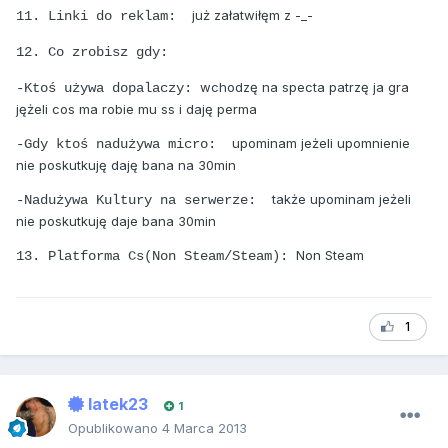
już załatwiłęm z -_-
11. Linki do reklam:
12. Co zrobisz gdy:
wchodzę na specta patrzę ja gra
-Ktoś używa dopalaczy:
jężeli cos ma robie mu ss i daję perma
upominam jeżeli upomnienie
-Gdy ktoś nadużywa micro:
nie poskutkuję daję bana na 30min
także upominam jeżeli
-Nadużywa Kultury na serwerze:
nie poskutkuję daje bana 30min
Non Steam
13. Platforma Cs(Non Steam/Steam):
1
latek23
1
Opublikowano
4 Marca 2013