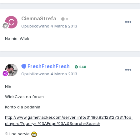
CiemnaStrefa
0
Opublikowano
4 Marca 2013
Na nie. WIek
FreshFreshFresh
248
Opublikowano
4 Marca 2013
NIE
WiekCzas na forum
Konto dla podania
http://www.gametracker.com/server_info/31.186.82.128:27331/top_
players/?query=.%3AEdge%3A.&Search=Search
2H na servie