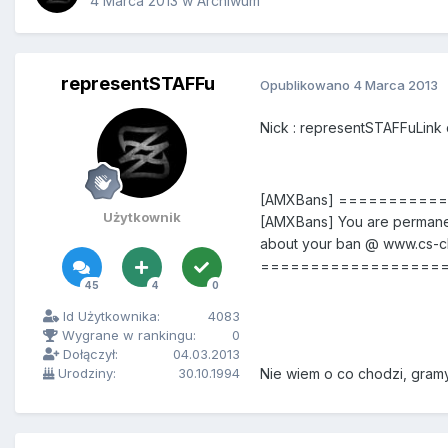
4 Marca 2013
w
Archiwum
representSTAFFu
Opublikowano
4 Marca 2013
Nick : representSTAFFuLink 
[AMXBans] ============
Użytkownik
[AMXBans] You are permane
about your ban @ www.cs-cla
===================
45
4
0
Id Użytkownika:
4083
Wygrane w rankingu:
0
Dołączył:
04.03.2013
Urodziny:
30.10.1994
Nie wiem o co chodzi, gram