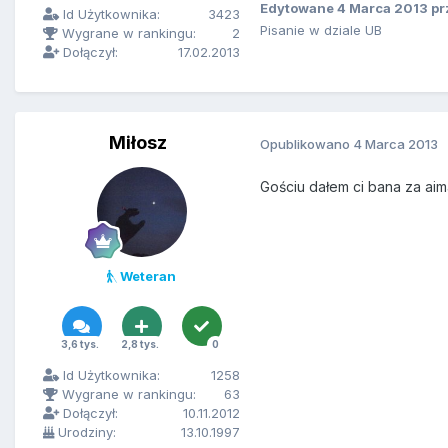
Edytowane
4 Marca 2013
pr
Id Użytkownika:
3423
Pisanie w dziale UB
Wygrane w rankingu:
2
Dołączył:
17.02.2013
Miłosz
Opublikowano
4 Marca 2013
Gościu dałem ci bana za aim
Weteran
3,6 tys.
2,8 tys.
0
Id Użytkownika:
1258
Wygrane w rankingu:
63
Dołączył:
10.11.2012
Urodziny:
13.10.1997