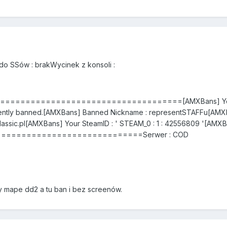
do SSów : brakWycinek z konsoli :
===================================[AMXBans] You have 
ntly banned.[AMXBans] Banned Nickname : representSTAFFu[AMXBan
ssic.pl[AMXBans] Your SteamID : ' STEAM_0 : 1 : 42556809 '[AMXBan
============================Serwer : COD
y mape dd2 a tu ban i bez screenów.