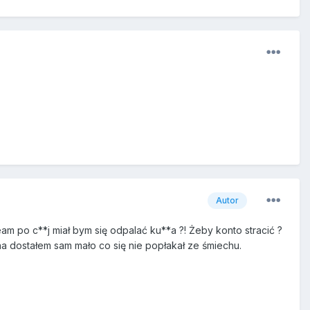
Autor
m po c**j miał bym się odpalać ku**a ?! Żeby konto stracić ?
a dostałem sam mało co się nie popłakał ze śmiechu.