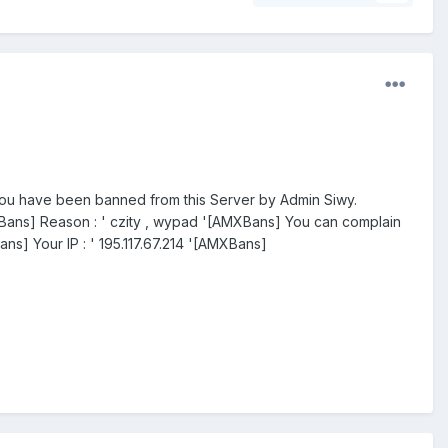
been banned from this Server by Admin Siwy.
s] Reason : ' czity , wypad '[AMXBans] You can complain
s] Your IP : ' 195.117.67.214 '[AMXBans]