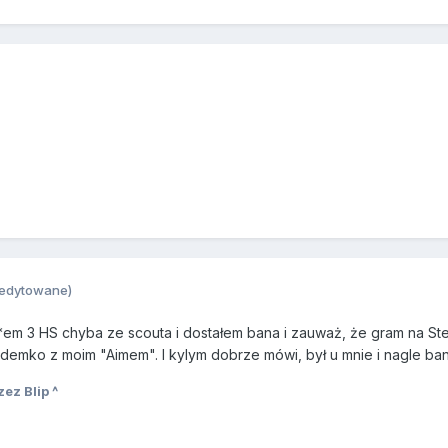
(edytowane)
em 3 HS chyba ze scouta i dostałem bana i zauważ, że gram na Stea
demko z moim "Aimem". I kylym dobrze mówi, był u mnie i nagle ban
ez Blip ^