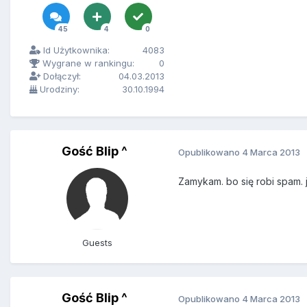
45
4
0
Id Użytkownika:
4083
Wygrane w rankingu:
0
Dołączył:
04.03.2013
Urodziny:
30.10.1994
Gość Blip ^
Opublikowano
4 Marca 2013
Zamykam. bo się robi spam. j
Guests
Gość Blip ^
Opublikowano
4 Marca 2013