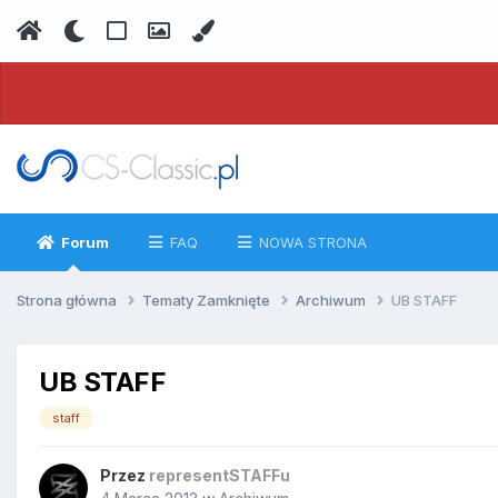
Forum
FAQ
NOWA STRONA
Strona główna
Tematy Zamknięte
Archiwum
UB STAFF
UB STAFF
staff
Przez
representSTAFFu