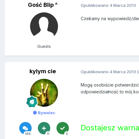
Gość Blip ^
Opublikowano
4 Marca 2013
Czekamy na wypowiedź/de
Guests
kylym cie
Opublikowano
4 Marca 2013
Mogę osobiście potwierdzić,
odpowiedziałność to mój kol
Bywalec
Dostajesz warna
189
11
0