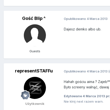
Gość Blip ^
Opublikowano
4 Marca 2013
Dajesz demko albo ub.
Guests
representSTAFFu
Opublikowano
4 Marca 2013
Hahah gościu aima ? Zajeb**
Było screeny walnąć, dawaj 
Edytowane
4 Marca 2013
prz
Nie klnij next razem warn.
Użytkownik