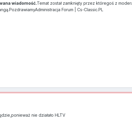
wana wiadomość.
Temat został zamknięty przez któregoś z modera
angą.PozdrawiamyAdministracja Forum | Cs-Classic.PL
ędzie,ponieważ nie działało HLTV