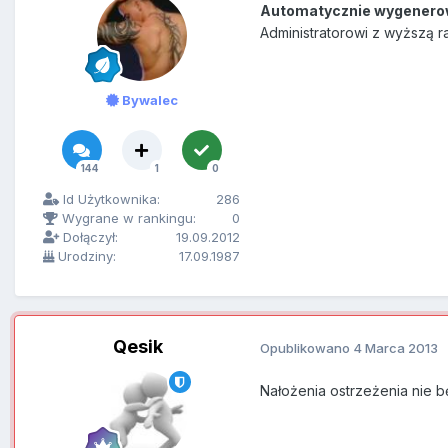
Automatycznie wygenero
Administratorowi z wyższą r
Bywalec
144
1
0
Id Użytkownika:
286
Wygrane w rankingu:
0
Dołączył:
19.09.2012
Urodziny:
17.09.1987
Qesik
Opublikowano
4 Marca 2013
Nałożenia ostrzeżenia nie b