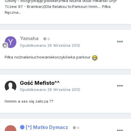
Szkoły - Rozgrywający/Bloker)Piłka Nożna (Klub Piłkarski Gryf
Tczew 97 - Bramkarz)Dla Relaksu to:Parkouri hmm.... Piłka
Ręczna...
Yamaha
0
Opublikowano
26 Września 2012
Piłka nożnaleniuchowaniekoszykówka parkour
Gość Mefisto^^
Opublikowano
26 Września 2012
hmmm a sex się zalicza ??
[*] Matko Dymacz
0