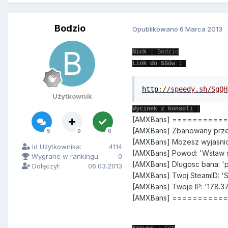
Bodzio
Opublikowano
6 Marca 2013
Nick
: Bodzio
Link do SSów
:
http
:
//speedy.sh/SgQH
Użytkownik
Wycinek z konsoli
:
[AMXBans] =========
[AMXBans] Zbanowany prze
5
0
0
[AMXBans] Mozesz wyjasnic
Id Użytkownika:
4114
[AMXBans] Powod: 'Wstaw sc
Wygrane w rankingu:
0
[AMXBans] Dlugosc bana: '
Dołączył:
06.03.2013
[AMXBans] Twoj SteamID: '
[AMXBans] Twoje IP: '178.37
[AMXBans] =========