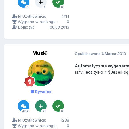
5
0
0
Id Użytkownika:
4114
Wygrane w rankingu:
0
Dołączył:
06.03.2013
MusK
Opublikowano
6 Marca 2013
Automatycznie wygenero
ss'y, lecz tylko 4 :)Jeżeli 
Bywalec
482
21
0
Id Użytkownika:
1238
Wygrane w rankingu:
0