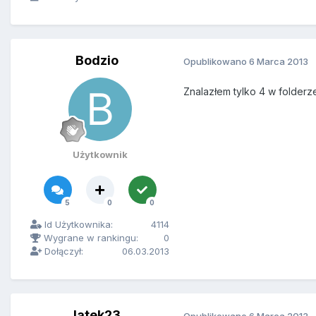
Bodzio
Opublikowano
6 Marca 2013
Znalazłem tylko 4 w folderze 
Użytkownik
5
0
0
Id Użytkownika:
4114
Wygrane w rankingu:
0
Dołączył:
06.03.2013
latek23
Opublikowano
6 Marca 2013