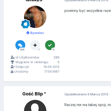
powinny być wszystkie raz
Bywalec
144
1
0
Id Użytkownika:
286
Wygrane w rankingu:
0
Dołączył:
19.09.2012
Urodziny:
17.09.1987
Gość Blip ^
Opublikowano
6 Marca 2013
Raczej nie ma takiej opcji,