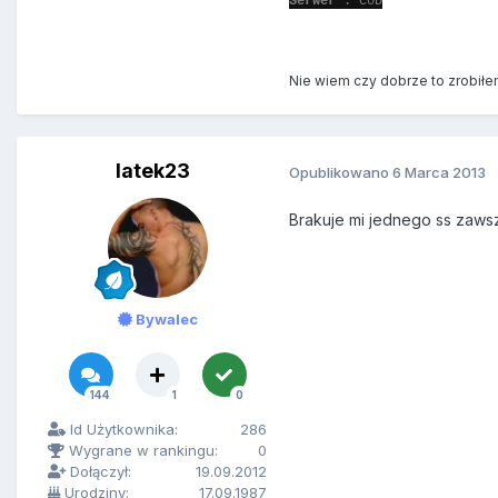
Serwer
: CoD
Nie wiem czy dobrze to zrobiłem 
latek23
Opublikowano
6 Marca 2013
Brakuje mi jednego ss zawsz
Bywalec
144
1
0
Id Użytkownika:
286
Wygrane w rankingu:
0
Dołączył:
19.09.2012
Urodziny:
17.09.1987