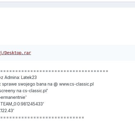
j/Desktop.rar
======================================
z Admina: Latek23
 sprawe swojego bana na @ www.cs-classic.pl
reeny na cs-classic.pl'
permanentnie'
STEAM_0:0:981245433'
.122.43'
==============================