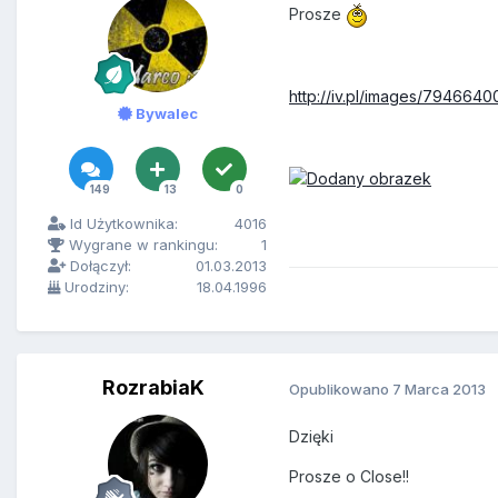
Prosze
http://iv.pl/images/794664
Bywalec
149
13
0
Id Użytkownika:
4016
Wygrane w rankingu:
1
Dołączył:
01.03.2013
Urodziny:
18.04.1996
RozrabiaK
Opublikowano
7 Marca 2013
Dzięki
Prosze o Close!!