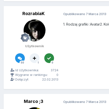
RozrabiaK
Opublikowano
7 Marca 2013
1. Rodzaj grafiki :Avatar
2. Ko
Użytkownik
50
1
0
Id Użytkownika:
3724
Wygrane w rankingu:
0
Dołączył:
22.02.2013
Marco ;3
Opublikowano
7 Marca 2013