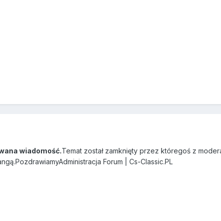
wana wiadomość.
Temat został zamknięty przez któregoś z modera
angą.PozdrawiamyAdministracja Forum | Cs-Classic.PL