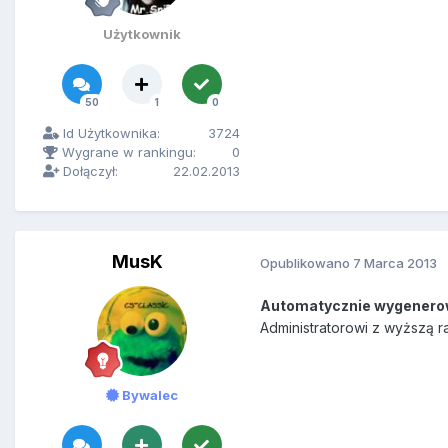
Użytkownik
50
1
0
Id Użytkownika:
3724
Wygrane w rankingu:
0
Dołączył:
22.02.2013
MusK
Opublikowano
7 Marca 2013
Automatycznie wygenero
Administratorowi z wyższą r
Bywalec