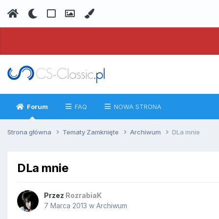
Forum
FAQ
NOWA STRONA
Strona główna
Tematy Zamknięte
Archiwum
DLa mnie
DLa mnie
Przez
RozrabiaK
7 Marca 2013
w
Archiwum