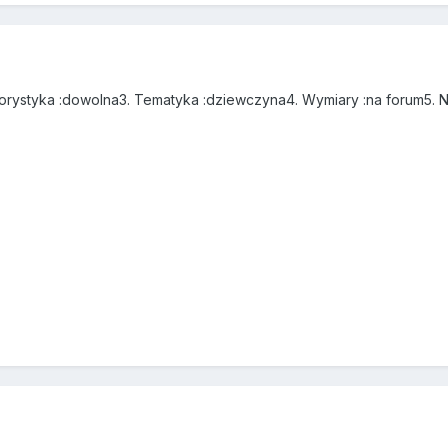
lorystyka :
dowolna
3. Tematyka :
dziewczyna
4. Wymiary :
na forum
5. N