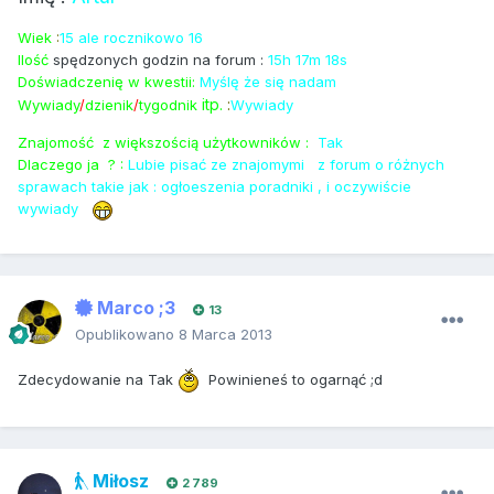
Wiek
:
15 ale rocznikowo 16
Ilość
spędzonych godzin na forum :
15h 17m 18s
Doświadczenię w kwestii:
Myślę że się nadam
itp.
:
Wywiady
/
dzienik
/
tygodnik
Wywiady
Znajomość
z większością
użytkowników :
Tak
Dlaczego ja
? :
Lubie pisać ze znajomymi
z forum o różnych
sprawach takie jak : ogłoeszenia poradniki , i oczywiście
wywiady
Marco ;3
13
Opublikowano
8 Marca 2013
Zdecydowanie na Tak
Powinieneś to ogarnąć ;d
Miłosz
2 789