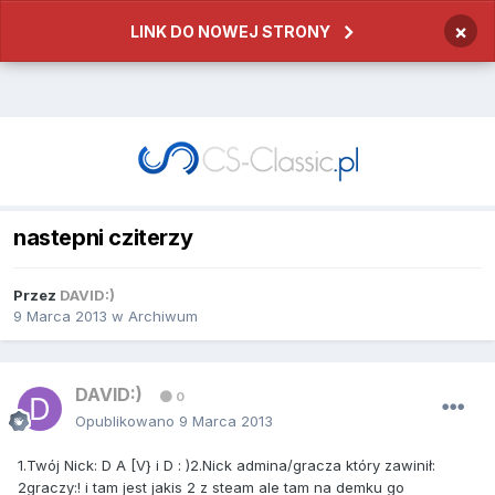
×
LINK DO NOWEJ STRONY
nastepni cziterzy
Przez
DAVID:)
9 Marca 2013
w
Archiwum
DAVID:)
0
Opublikowano
9 Marca 2013
1.Tw
ó
j
Nick
:
D A [V} i D : )
2.Nick
admina
/
gracza kt
ó
ry zawini
ł:
2graczy:! i tam jest jakis 2 z steam ale tam na demku go