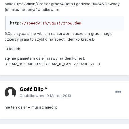
pokazuje
3.Admin
/
Gracz
:
gracz
4.Data
i godzina
:
10:34
5.Dowody
(
demko
/
screeny
/ś
wiadkowie
):
http
:
//speedy.sh/Sgwsj/znow.dem
6.Opis
sytuacji
:
no wbilem na serwer i zaczolem grac i nagle
cziterzy graja to szybko na spect i demko krece:D
tu ich id:
sq-nie pamietam calej nazwy na demku jest.
STEAM_0:1:33460876! STEAM_ID_LAN 27 14:06 53 0
Gość Blip ^
Opublikowano
9 Marca 2013
nie ten dział + musisz mieć ip