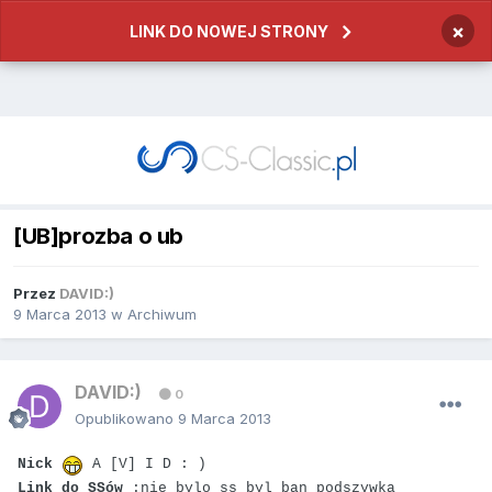
×
LINK DO NOWEJ STRONY
[UB]prozba o ub
Przez
DAVID:)
9 Marca 2013
w
Archiwum
DAVID:)
0
Opublikowano
9 Marca 2013
Nick
A [V] I D : )
Link do SSów
:nie bylo ss byl ban podszywka