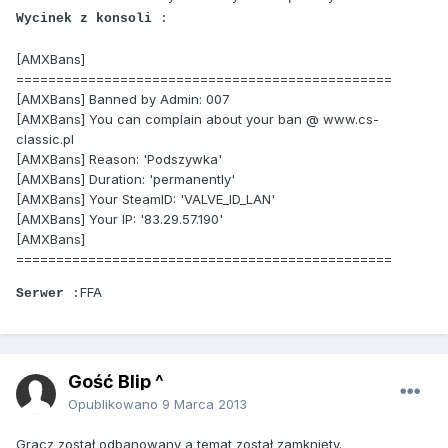
Wycinek z konsoli
:
[AMXBans]
===============================================
[AMXBans] Banned by Admin: 007
[AMXBans] You can complain about your ban @ www.cs-
classic.pl
[AMXBans] Reason: 'Podszywka'
[AMXBans] Duration: 'permanently'
[AMXBans] Your SteamID: 'VALVE_ID_LAN'
[AMXBans] Your IP: '83.29.57.190'
[AMXBans]
===============================================
FFA
Serwer
:
Gość Blip ^
Opublikowano
9 Marca 2013
Gracz został odbanowany a temat został zamknięty.