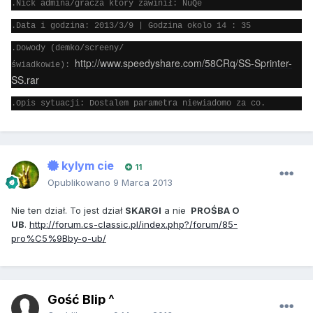
.Nick admina/gracza który zawinił: NuQe
.Data i godzina: 2013/3/9 | Godzina okolo 14 : 35
.Dowody (demko/screeny/
http://www.speedyshare.com/58CRq/SS-Sprinter-
świadkowie):
SS.rar
.Opis sytuacji: Dostalem parametra niewiadomo za co.
kylym cie
11
Opublikowano
9 Marca 2013
Nie ten dział. To jest dział
SKARGI
a nie
PROŚBA O
UB
.
http://forum.cs-classic.pl/index.php?/forum/85-
pro%C5%9Bby-o-ub/
Gość Blip ^