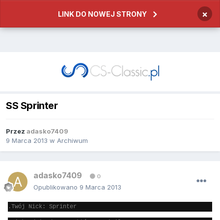
×
LINK DO NOWEJ STRONY
SS Sprinter
Przez
adasko7409
9 Marca 2013
w
Archiwum
adasko7409
0
Opublikowano
9 Marca 2013
.Twój Nick: Sprinter