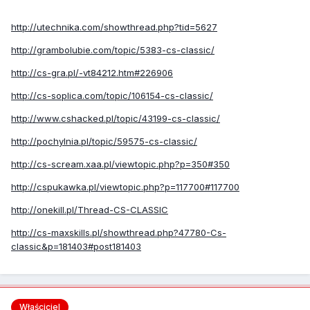
http://utechnika.com/showthread.php?tid=5627
http://grambolubie.com/topic/5383-cs-classic/
http://cs-gra.pl/-vt84212.htm#226906
http://cs-soplica.com/topic/106154-cs-classic/
http://www.cshacked.pl/topic/43199-cs-classic/
http://pochylnia.pl/topic/59575-cs-classic/
http://cs-scream.xaa.pl/viewtopic.php?p=350#350
http://cspukawka.pl/viewtopic.php?p=117700#117700
http://onekill.pl/Thread-CS-CLASSIC
http://cs-maxskills.pl/showthread.php?47780-Cs-
classic&p=181403#post181403
Właściciel