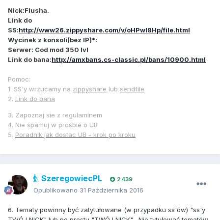
Nick:Flusha.
Link do
SS:
http://www26.zippyshare.com/v/oHPwl8Hp/file.html
Wycinek z konsoli(bez IP)*:
Serwer: Cod mod 350 lvl
Link do bana:
http://amxbans.cs-classic.pl/bans/10900.html
Pomoc:
1. SS'y wrzucamy na
zippyshare
lub
sendfile
2.
Link do bana
3. Zapoznaj sie z regulaminem
4. Nie spamuj w prosbie o UB
5.
Poradnik jak dostac UB - krok po kroku
SzeregowiecPL
2 439
Opublikowano
31 Października 2016
6. Tematy powinny być zatytułowane (w przypadku ss'ów) "ss'y
TWÓJ NICK" lub po prostu "TWÓJ NICK" . Nie tytułować tematów