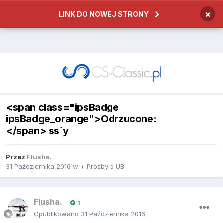
×
LINK DO NOWEJ STRONY
<span class="ipsBadge
ipsBadge_orange">Odrzucone:
</span> ss`y
Przez
Flusha.
31 Października 2016
w
+ Prośby o UB
Flusha.
1
Opublikowano
31 Października 2016