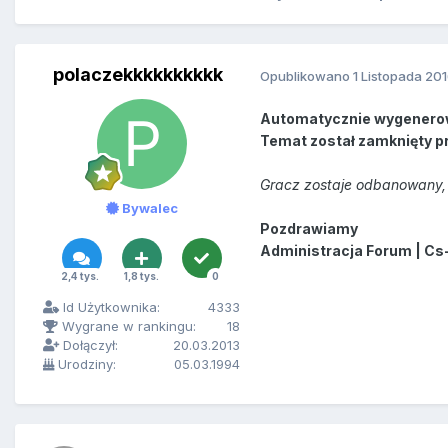
polaczekkkkkkkkkk
Opublikowano
1 Listopada 20
Automatycznie wygenero
Temat został zamknięty p
Gracz zostaje odbanowany, 
Bywalec
Pozdrawiamy
Administracja Forum | Cs
2,4 tys.
1,8 tys.
0
Id Użytkownika:
4333
Wygrane w rankingu:
18
Dołączył:
20.03.2013
Urodziny:
05.03.1994