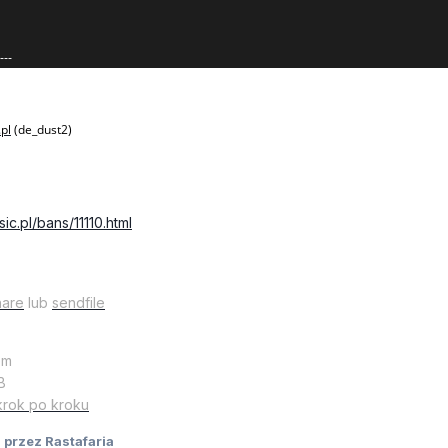
---
.pl
(de_dust2)
ic.pl/bans/11110.html
hare
lub
sendfile
em
B
krok po kroku
6
przez Rastafaria