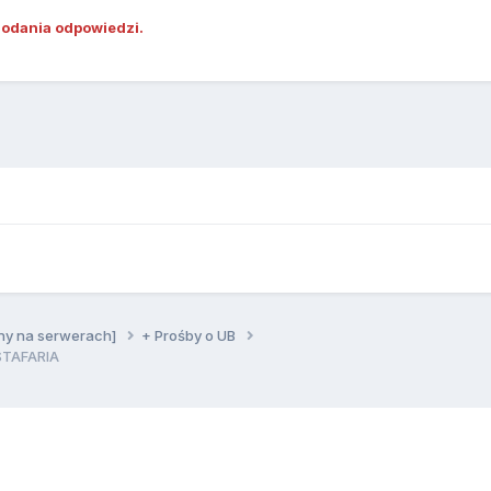
dodania odpowiedzi.
ny na serwerach]
+ Prośby o UB
STAFARIA