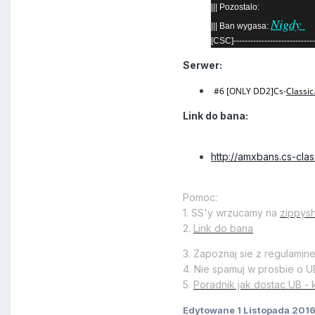
||| Pozostalo:
Nigdy
||| Ban wygasa:
[CSC]-----------------------------
Serwer:
#6 [ONLY DD2]Cs-
Classic
Link do bana:
http://amxbans.cs-class
Pomoc:
1. SS'y wrzucamy na
zippys
2.
Link do bana
3. Zapoznaj sie z regulamin
4. Nie spamuj w prosbie o U
5.
Poradnik jak dostac UB - 
Edytowane
1 Listopada 201