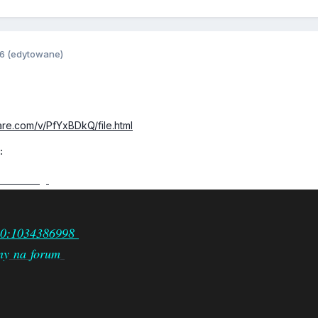
16
(edytowane)
re.com/v/PfYxBDkQ/file.html
:
anowany
!
0:1034386998
ny
na
forum