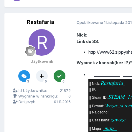
Rastafaria
Opublikowano
1 Listopada 20
Nick:
Link do SS:
http://www62.zippysha
Użytkownik
Wycinek z konsoli(bez IP)*
Zostales
zb
|||
Rastafaria
3
0
0
||| Nick:
||| IP:
Id Użytkownika:
21872
STEAM_1:
Wygrane w rankingu:
0
|||
Steam
ID:
Dołączył:
01.11.2016
Wrzuc
scree
|||
Powod
:
|||
Nalozono
:
zawsze
||| Czas bana:
map
||| Mapa: