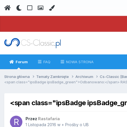
Forum
FAQ
NOWA STRONA
Strona główna
Tematy Zamknięte
Archiwum
Cs-Classic [Ba
<span class="ipsBadge ipsBadge_green">Odbanowano:</span> RA
<span class="ipsBadge ipsBadge_
Przez
Rastafaria
1 Listopada 2016
w
+ Prośby o UB