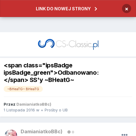
×
LINK DO NOWEJ STRONY
<span class="ipsBadge
ipsBadge_green">Odbanowano:
</span> SS'y ~BHeatG~
~BHeaTG~ BHeaTG
Przez
DamianiatkoBBc)
1 Listopada 2016
w
+ Prośby o UB
DamianiatkoBBc)
0