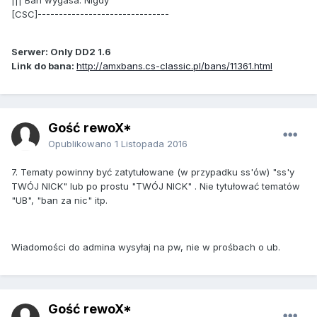
||| Ban wygasa: Nigdy
[CSC]-------------------------------
Serwer: Only DD2 1.6
Link do bana:
http://amxbans.cs-classic.pl/bans/11361.html
Gość rewoX*
Opublikowano
1 Listopada 2016
7. Tematy powinny być zatytułowane (w przypadku ss'ów) "ss'y
TWÓJ NICK" lub po prostu "TWÓJ NICK" . Nie tytułować tematów
"UB", "ban za nic" itp.
Wiadomości do admina wysyłaj na pw, nie w prośbach o ub.
Gość rewoX*