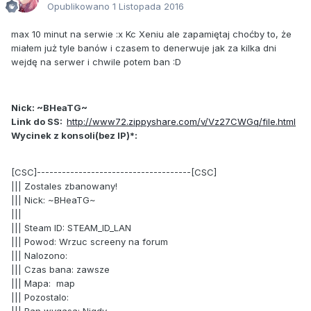
Opublikowano
1 Listopada 2016
max 10 minut na serwie :x Kc Xeniu ale zapamiętaj choćby to, że
miałem już tyle banów i czasem to denerwuje jak za kilka dni
wejdę na serwer i chwile potem ban :D
Nick: ~BHeaTG~
Link do SS:
http://www72.zippyshare.com/v/Vz27CWGq/file.html
Wycinek z konsoli(bez IP)*:
[CSC]-------------------------------------[CSC]
||| Zostales zbanowany!
||| Nick: ~BHeaTG~
|||
||| Steam ID: STEAM_ID_LAN
||| Powod: Wrzuc screeny na forum
||| Nalozono:
||| Czas bana: zawsze
||| Mapa: map
||| Pozostalo: