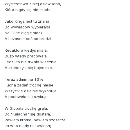
Wystrzałowa z niej dziewucha,
Która nigdy się nie słucha.
Jako Kinga jest tu znana
Do wywiadów wybierana.
Na TS'ie ciągle siedzi,
A i czasem coś po bredzi.
Redaktora kiedyś miała,
Dużo wtedy pracowała.
Lecz i to nie trwało wiecznie,
A skończyło się bajecznie.
Teraz admin na TS'ie,
Fucha zadań trochę niesie.
Wszystkie dzielnie wykonuje,
A pochwała się szykuje.
W Globala trochę grała,
Do "Kałacha" się dostała,
Powiem krótko, powiem szczerze,
Ja w to nigdy nie uwierzę.